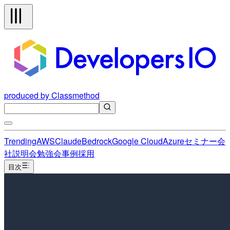
produced by Classmethod
Trending
AWS
Claude
Bedrock
Google Cloud
Azure
セミナー
会
社説明会
勉強会
事例
採用
目次