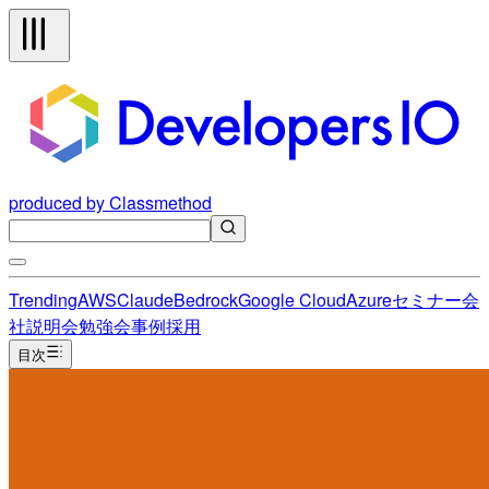
produced by Classmethod
Trending
AWS
Claude
Bedrock
Google Cloud
Azure
セミナー
会
社説明会
勉強会
事例
採用
目次