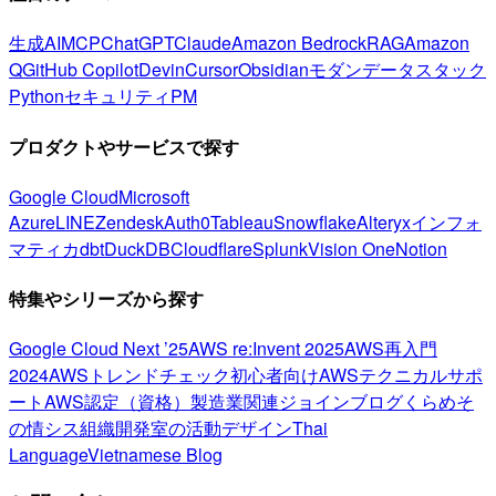
生成AI
MCP
ChatGPT
Claude
Amazon Bedrock
RAG
Amazon
Q
GitHub Copilot
Devin
Cursor
Obsidian
モダンデータスタック
Python
セキュリティ
PM
プロダクトやサービスで探す
Google Cloud
Microsoft
Azure
LINE
Zendesk
Auth0
Tableau
Snowflake
Alteryx
インフォ
マティカ
dbt
DuckDB
Cloudflare
Splunk
Vision One
Notion
特集やシリーズから探す
Google Cloud Next ’25
AWS re:Invent 2025
AWS再入門
2024
AWSトレンドチェック
初心者向け
AWSテクニカルサポ
ート
AWS認定（資格）
製造業関連
ジョインブログ
くらめそ
の情シス
組織開発室の活動
デザイン
Thai
Language
Vietnamese Blog