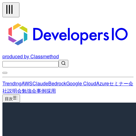
produced by Classmethod
Trending
AWS
Claude
Bedrock
Google Cloud
Azure
セミナー
会
社説明会
勉強会
事例
採用
目次