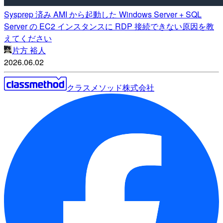
Sysprep 済み AMI から起動した Windows Server + SQL
Server の EC2 インスタンスに RDP 接続できない原因を教
えてください
片方 裕人
2026.06.02
クラスメソッド株式会社