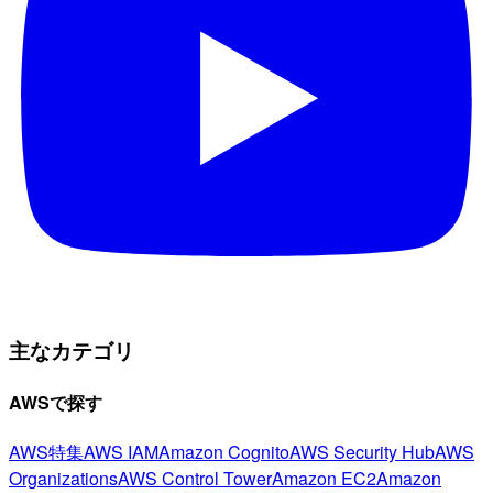
主なカテゴリ
AWSで探す
AWS特集
AWS IAM
Amazon Cognito
AWS Security Hub
AWS
Organizations
AWS Control Tower
Amazon EC2
Amazon