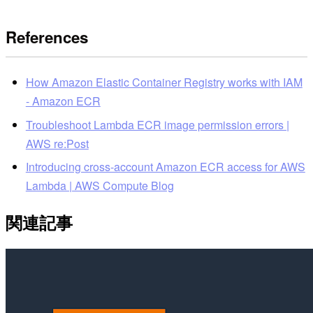
References
How Amazon Elastic Container Registry works with IAM
- Amazon ECR
Troubleshoot Lambda ECR image permission errors |
AWS re:Post
Introducing cross-account Amazon ECR access for AWS
Lambda | AWS Compute Blog
関連記事