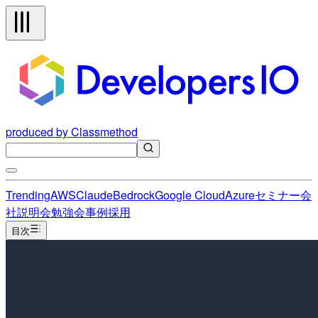
produced by Classmethod
Trending
AWS
Claude
Bedrock
Google Cloud
Azure
セミナー
会
社説明会
勉強会
事例
採用
目次