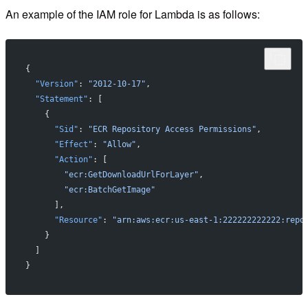
An example of the IAM role for Lambda is as follows:
{
  "Version"
: 
"2012-10-17"
,
  "Statement"
: [
    {
      "Sid"
: 
"ECR Repository Access Permissions"
,
      "Effect"
: 
"Allow"
,
      "Action"
: [
        "ecr:GetDownloadUrlForLayer"
,
        "ecr:BatchGetImage"
      ],
      "Resource"
: 
"arn:aws:ecr:us-east-1:222222222222:repo
    }
  ]
}