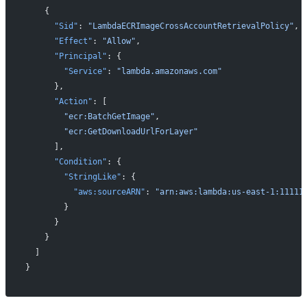
    {
      "Sid"
: 
"LambdaECRImageCrossAccountRetrievalPolicy"
,
      "Effect"
: 
"Allow"
,
      "Principal"
: {
        "Service"
: 
"lambda.amazonaws.com"
      },
      "Action"
: [
        "ecr:BatchGetImage"
,
        "ecr:GetDownloadUrlForLayer"
      ],
      "Condition"
: {
        "StringLike"
: {
          "aws:sourceARN"
: 
"arn:aws:lambda:us-east-1:11111
        }
      }
    }
  ]
}