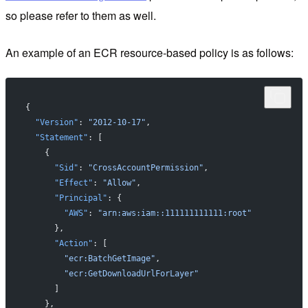
so please refer to them as well.
An example of an ECR resource-based policy is as follows:
{
  "Version"
: 
"2012-10-17"
,
  "Statement"
: [
    {
      "Sid"
: 
"CrossAccountPermission"
,
      "Effect"
: 
"Allow"
,
      "Principal"
: {
        "AWS"
: 
"arn:aws:iam::111111111111:root"
      },
      "Action"
: [
        "ecr:BatchGetImage"
,
        "ecr:GetDownloadUrlForLayer"
      ]
    },