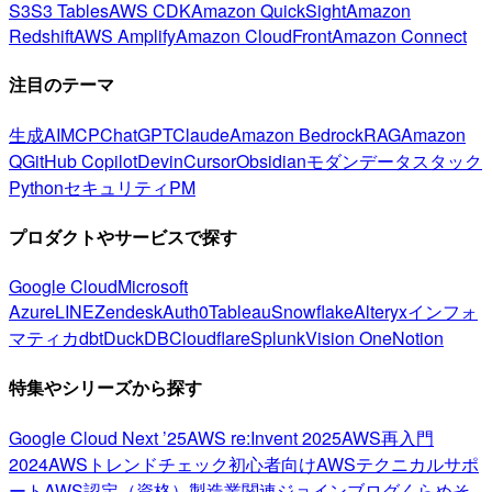
S3
S3 Tables
AWS CDK
Amazon QuickSight
Amazon
Redshift
AWS Amplify
Amazon CloudFront
Amazon Connect
注目のテーマ
生成AI
MCP
ChatGPT
Claude
Amazon Bedrock
RAG
Amazon
Q
GitHub Copilot
Devin
Cursor
Obsidian
モダンデータスタック
Python
セキュリティ
PM
プロダクトやサービスで探す
Google Cloud
Microsoft
Azure
LINE
Zendesk
Auth0
Tableau
Snowflake
Alteryx
インフォ
マティカ
dbt
DuckDB
Cloudflare
Splunk
Vision One
Notion
特集やシリーズから探す
Google Cloud Next ’25
AWS re:Invent 2025
AWS再入門
2024
AWSトレンドチェック
初心者向け
AWSテクニカルサポ
ート
AWS認定（資格）
製造業関連
ジョインブログ
くらめそ