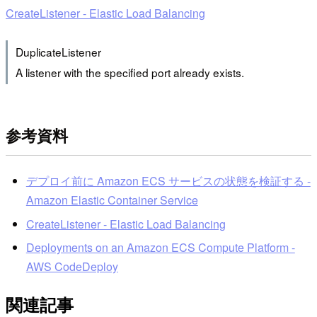
CreateListener - Elastic Load Balancing
DuplicateListener
A listener with the specified port already exists.
参考資料
デプロイ前に Amazon ECS サービスの状態を検証する -
Amazon Elastic Container Service
CreateListener - Elastic Load Balancing
Deployments on an Amazon ECS Compute Platform -
AWS CodeDeploy
関連記事