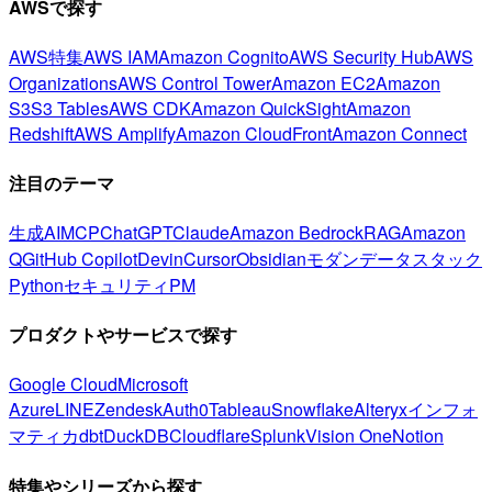
AWSで探す
AWS特集
AWS IAM
Amazon Cognito
AWS Security Hub
AWS
Organizations
AWS Control Tower
Amazon EC2
Amazon
S3
S3 Tables
AWS CDK
Amazon QuickSight
Amazon
Redshift
AWS Amplify
Amazon CloudFront
Amazon Connect
注目のテーマ
生成AI
MCP
ChatGPT
Claude
Amazon Bedrock
RAG
Amazon
Q
GitHub Copilot
Devin
Cursor
Obsidian
モダンデータスタック
Python
セキュリティ
PM
プロダクトやサービスで探す
Google Cloud
Microsoft
Azure
LINE
Zendesk
Auth0
Tableau
Snowflake
Alteryx
インフォ
マティカ
dbt
DuckDB
Cloudflare
Splunk
Vision One
Notion
特集やシリーズから探す