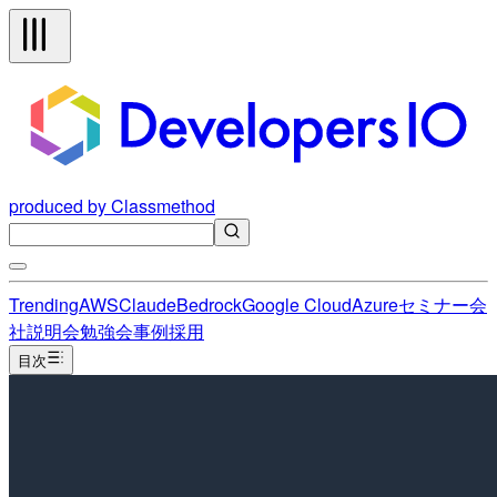
produced by Classmethod
Trending
AWS
Claude
Bedrock
Google Cloud
Azure
セミナー
会
社説明会
勉強会
事例
採用
目次