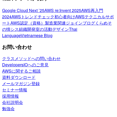
Google Cloud Next ’25
AWS re:Invent 2025
AWS再入門
2024
AWSトレンドチェック
初心者向け
AWSテクニカルサポ
ート
AWS認定（資格）
製造業関連
ジョインブログ
くらめそ
の情シス
組織開発室の活動
デザイン
Thai
Language
Vietnamese Blog
お問い合わせ
クラスメソッドへの問い合わせ
DevelopersIOへのご意見
AWSに関するご相談
資料ダウンロード
メールマガジン登録
セミナー情報
採用情報
会社説明会
勉強会