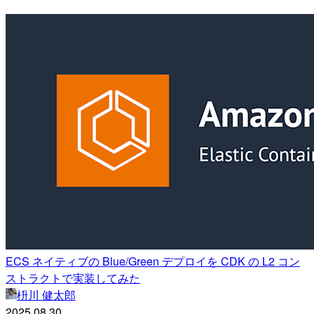
ECS ネイティブの Blue/Green デプロイを CDK の L2 コン
ストラクトで実装してみた
枡川 健太郎
2025.08.30