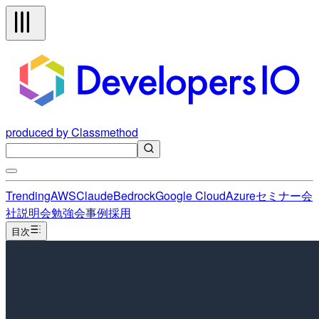
produced by Classmethod
Trending
AWS
Claude
Bedrock
Google Cloud
Azure
セミナー
会
社説明会
勉強会
事例
採用
目次