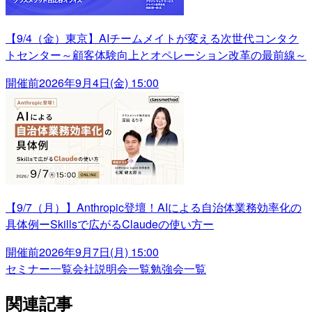
【9/4（金）東京】AIチームメイトが変える次世代コンタク
トセンター～顧客体験向上とオペレーション改革の最前線～
開催前
2026年9月4日(金) 15:00
【9/7（月）】Anthropic登壇！AIによる自治体業務効率化の
具体例ーSkillsで広がるClaudeの使い方ー
開催前
2026年9月7日(月) 15:00
セミナー一覧
会社説明会一覧
勉強会一覧
関連記事