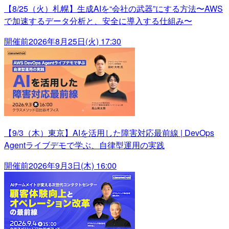
【8/25（火）札幌】生成AIを“会社の武器”にする方法〜AWS
で加速するデータ分析と、安全に導入する仕組み〜
開催前
2026年8月25日(火) 17:30
【9/3（木）東京】AIを活用した障害対応最前線 | DevOps
Agentライブデモで学ぶ、自律型運用の実践
開催前
2026年9月3日(木) 16:00