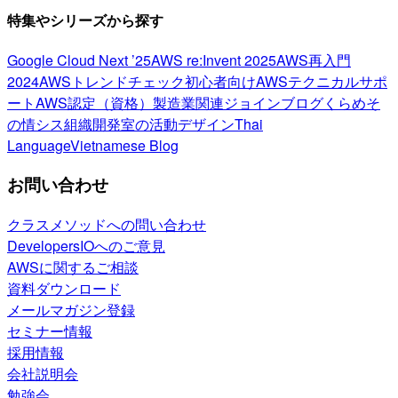
特集やシリーズから探す
Google Cloud Next ’25
AWS re:Invent 2025
AWS再入門
2024
AWSトレンドチェック
初心者向け
AWSテクニカルサポ
ート
AWS認定（資格）
製造業関連
ジョインブログ
くらめそ
の情シス
組織開発室の活動
デザイン
Thai
Language
Vietnamese Blog
お問い合わせ
クラスメソッドへの問い合わせ
DevelopersIOへのご意見
AWSに関するご相談
資料ダウンロード
メールマガジン登録
セミナー情報
採用情報
会社説明会
勉強会