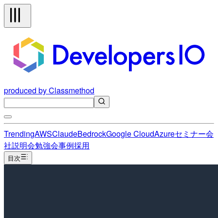
produced by Classmethod
Trending
AWS
Claude
Bedrock
Google Cloud
Azure
セミナー
会
社説明会
勉強会
事例
採用
目次