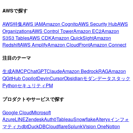
AWSで探す
AWS特集
AWS IAM
Amazon Cognito
AWS Security Hub
AWS
Organizations
AWS Control Tower
Amazon EC2
Amazon
S3
S3 Tables
AWS CDK
Amazon QuickSight
Amazon
Redshift
AWS Amplify
Amazon CloudFront
Amazon Connect
注目のテーマ
生成AI
MCP
ChatGPT
Claude
Amazon Bedrock
RAG
Amazon
Q
GitHub Copilot
Devin
Cursor
Obsidian
モダンデータスタック
Python
セキュリティ
PM
プロダクトやサービスで探す
Google Cloud
Microsoft
Azure
LINE
Zendesk
Auth0
Tableau
Snowflake
Alteryx
インフォ
マティカ
dbt
DuckDB
Cloudflare
Splunk
Vision One
Notion