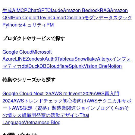
生成AI
MCP
ChatGPT
Claude
Amazon Bedrock
RAG
Amazon
Q
GitHub Copilot
Devin
Cursor
Obsidian
モダンデータスタック
Python
セキュリティ
PM
プロダクトやサービスで探す
Google Cloud
Microsoft
Azure
LINE
Zendesk
Auth0
Tableau
Snowflake
Alteryx
インフォ
マティカ
dbt
DuckDB
Cloudflare
Splunk
Vision One
Notion
特集やシリーズから探す
Google Cloud Next ’25
AWS re:Invent 2025
AWS再入門
2024
AWSトレンドチェック
初心者向け
AWSテクニカルサポ
ート
AWS認定（資格）
製造業関連
ジョインブログ
くらめそ
の情シス
組織開発室の活動
デザイン
Thai
Language
Vietnamese Blog