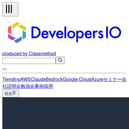
produced by Classmethod
Trending
AWS
Claude
Bedrock
Google Cloud
Azure
セミナー
会
社説明会
勉強会
事例
採用
目次