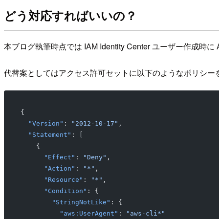
どう対応すればいいの？
本ブログ執筆時点では IAM Identity Center ユー
代替案としてはアクセス許可セットに以下のようなポリシー
{
  "Version"
: 
"2012-10-17"
,
  "Statement"
: [
    {
      "Effect"
: 
"Deny"
,
      "Action"
: 
"*"
,
      "Resource"
: 
"*"
,
      "Condition"
: {
        "StringNotLike"
: {
          "aws:UserAgent"
: 
"aws-cli*"