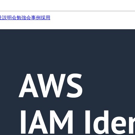
社説明会
勉強会
事例
採用