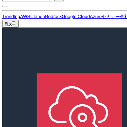
Trending
AWS
Claude
Bedrock
Google Cloud
Azure
セミナー
会
目次