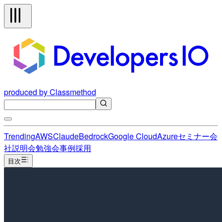
produced by Classmethod
Trending
AWS
Claude
Bedrock
Google Cloud
Azure
セミナー
会
社説明会
勉強会
事例
採用
目次