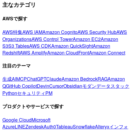
主なカテゴリ
AWSで探す
AWS特集
AWS IAM
Amazon Cognito
AWS Security Hub
AWS
Organizations
AWS Control Tower
Amazon EC2
Amazon
S3
S3 Tables
AWS CDK
Amazon QuickSight
Amazon
Redshift
AWS Amplify
Amazon CloudFront
Amazon Connect
注目のテーマ
生成AI
MCP
ChatGPT
Claude
Amazon Bedrock
RAG
Amazon
Q
GitHub Copilot
Devin
Cursor
Obsidian
モダンデータスタック
Python
セキュリティ
PM
プロダクトやサービスで探す
Google Cloud
Microsoft
Azure
LINE
Zendesk
Auth0
Tableau
Snowflake
Alteryx
インフォ