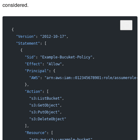
considered.
{
  "Version"
: 
"2012-10-17"
,
  "Statement"
: [
    {
      "Sid"
: 
"Example-Bucuket-Policy"
,
      "Effect"
: 
"Allow"
,
      "Principal"
: {
        "AWS"
: 
"arn:aws:iam::012345678901:role/assumerole-
      },
      "Action"
: [
        "s3:ListBucket"
,
        "s3:GetObject"
,
        "s3:PutObject"
,
        "s3:DeleteObject"
      ],
      "Resource"
: [
        "arn:aws:s3:::example-bucket"
,