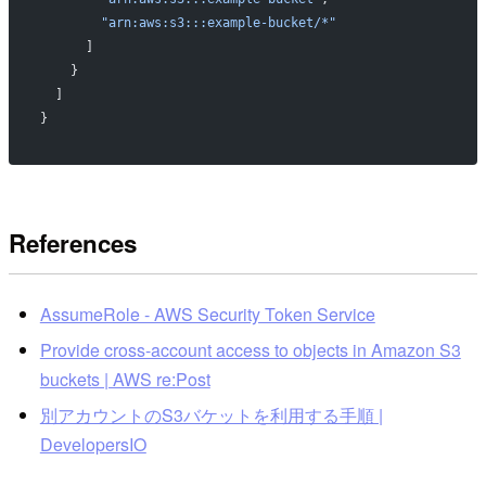
        "arn:aws:s3:::example-bucket/*"
      ]
    }
  ]
}
References
AssumeRole - AWS Security Token Service
Provide cross-account access to objects in Amazon S3
buckets | AWS re:Post
別アカウントのS3バケットを利用する手順 |
DevelopersIO