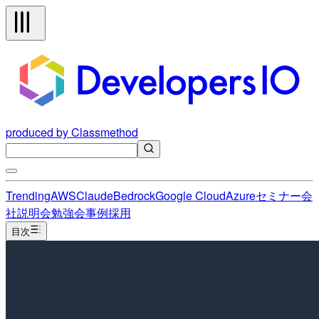
produced by Classmethod
Trending
AWS
Claude
Bedrock
Google Cloud
Azure
セミナー
会
社説明会
勉強会
事例
採用
目次