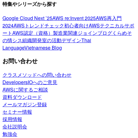
特集やシリーズから探す
Google Cloud Next ’25
AWS re:Invent 2025
AWS再入門
2024
AWSトレンドチェック
初心者向け
AWSテクニカルサポ
ート
AWS認定（資格）
製造業関連
ジョインブログ
くらめそ
の情シス
組織開発室の活動
デザイン
Thai
Language
Vietnamese Blog
お問い合わせ
クラスメソッドへの問い合わせ
DevelopersIOへのご意見
AWSに関するご相談
資料ダウンロード
メールマガジン登録
セミナー情報
採用情報
会社説明会
勉強会