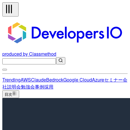
produced by Classmethod
Trending
AWS
Claude
Bedrock
Google Cloud
Azure
セミナー
会
社説明会
勉強会
事例
採用
目次