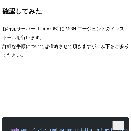
確認してみた
移行元サーバー (Linux OS) に MGN エージェントのインス
トールを行います。
詳細な手順については省略させて頂きますが、以下をご参考
ください。
sudo
 wget
 -O
 ./aws-replication-installer-init.py
 https://a