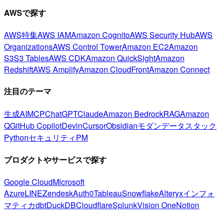
AWSで探す
AWS特集
AWS IAM
Amazon Cognito
AWS Security Hub
AWS
Organizations
AWS Control Tower
Amazon EC2
Amazon
S3
S3 Tables
AWS CDK
Amazon QuickSight
Amazon
Redshift
AWS Amplify
Amazon CloudFront
Amazon Connect
注目のテーマ
生成AI
MCP
ChatGPT
Claude
Amazon Bedrock
RAG
Amazon
Q
GitHub Copilot
Devin
Cursor
Obsidian
モダンデータスタック
Python
セキュリティ
PM
プロダクトやサービスで探す
Google Cloud
Microsoft
Azure
LINE
Zendesk
Auth0
Tableau
Snowflake
Alteryx
インフォ
マティカ
dbt
DuckDB
Cloudflare
Splunk
Vision One
Notion