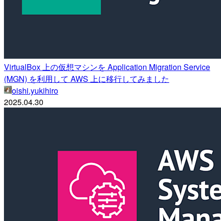
VirtualBox 上の仮想マシンを Application Migration Service
(MGN) を利用して AWS 上に移行してみました
oishi.yukihiro
2025.04.30