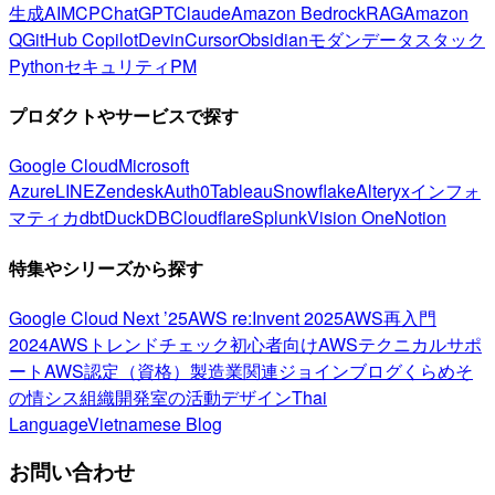
生成AI
MCP
ChatGPT
Claude
Amazon Bedrock
RAG
Amazon
Q
GitHub Copilot
Devin
Cursor
Obsidian
モダンデータスタック
Python
セキュリティ
PM
プロダクトやサービスで探す
Google Cloud
Microsoft
Azure
LINE
Zendesk
Auth0
Tableau
Snowflake
Alteryx
インフォ
マティカ
dbt
DuckDB
Cloudflare
Splunk
Vision One
Notion
特集やシリーズから探す
Google Cloud Next ’25
AWS re:Invent 2025
AWS再入門
2024
AWSトレンドチェック
初心者向け
AWSテクニカルサポ
ート
AWS認定（資格）
製造業関連
ジョインブログ
くらめそ
の情シス
組織開発室の活動
デザイン
Thai
Language
Vietnamese Blog
お問い合わせ