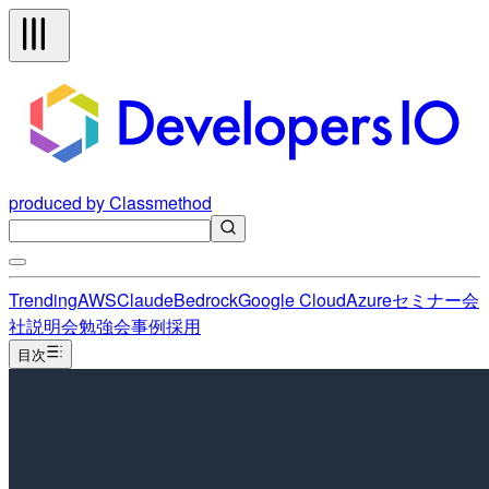
produced by Classmethod
Trending
AWS
Claude
Bedrock
Google Cloud
Azure
セミナー
会
社説明会
勉強会
事例
採用
目次