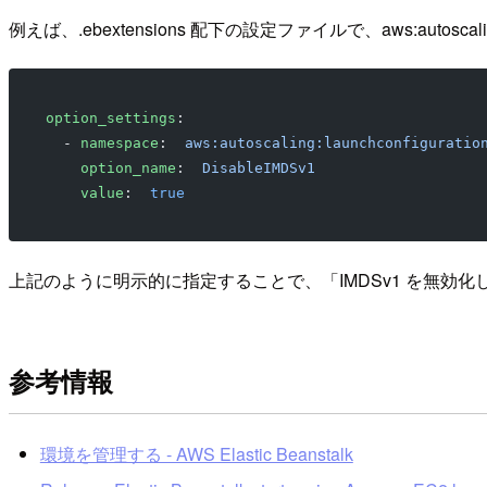
例えば、.ebextensions 配下の設定ファイルで、aws:autosc
option_settings
:
  - 
namespace
:  
aws:autoscaling:launchconfiguratio
    option_name
:  
DisableIMDSv1
    value
:  
true
上記のように明示的に指定することで、「IMDSv1 を無効化して
参考情報
環境を管理する - AWS Elastic Beanstalk