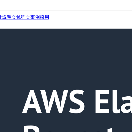
社説明会
勉強会
事例
採用