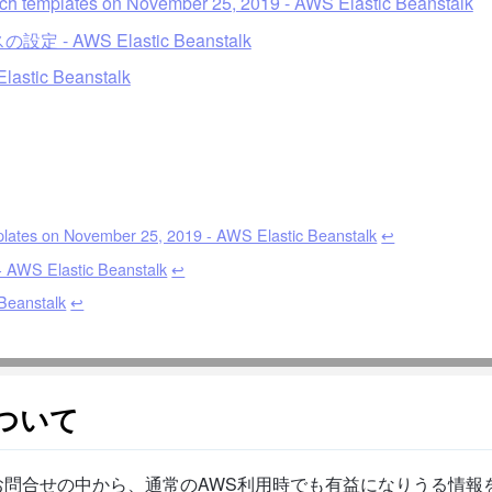
nch templates on November 25, 2019 - AWS Elastic Beanstalk
S Elastic Beanstalk
astic Beanstalk
plates on November 25, 2019 - AWS Elastic Beanstalk
↩︎
astic Beanstalk
↩︎
Beanstalk
↩︎
ついて
問合せの中から、通常のAWS利用時でも有益になりうる情報を