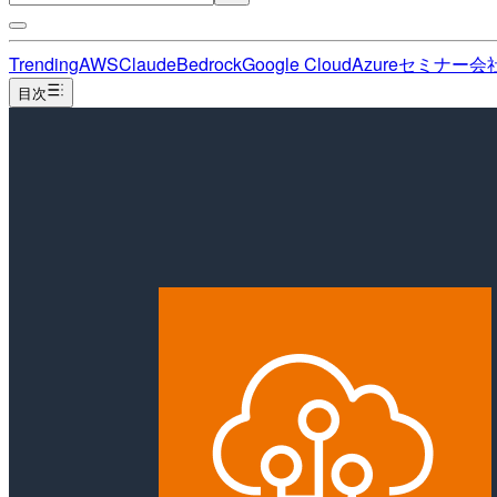
Trending
AWS
Claude
Bedrock
Google Cloud
Azure
セミナー
会
目次