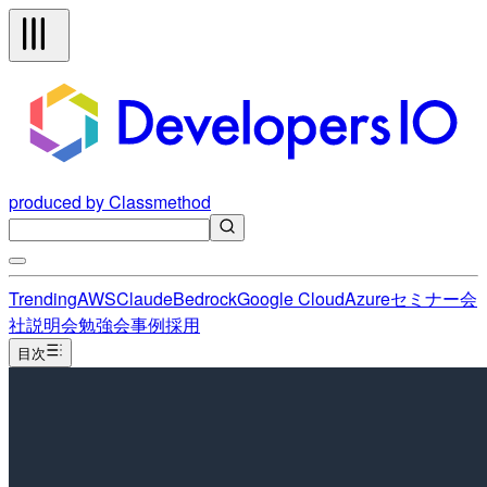
produced by Classmethod
Trending
AWS
Claude
Bedrock
Google Cloud
Azure
セミナー
会
社説明会
勉強会
事例
採用
目次