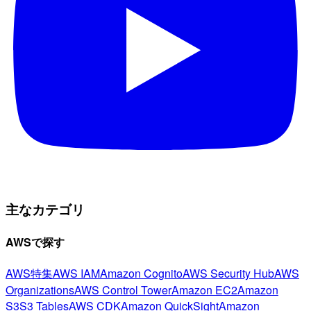
主なカテゴリ
AWSで探す
AWS特集
AWS IAM
Amazon Cognito
AWS Security Hub
AWS
Organizations
AWS Control Tower
Amazon EC2
Amazon
S3
S3 Tables
AWS CDK
Amazon QuickSight
Amazon