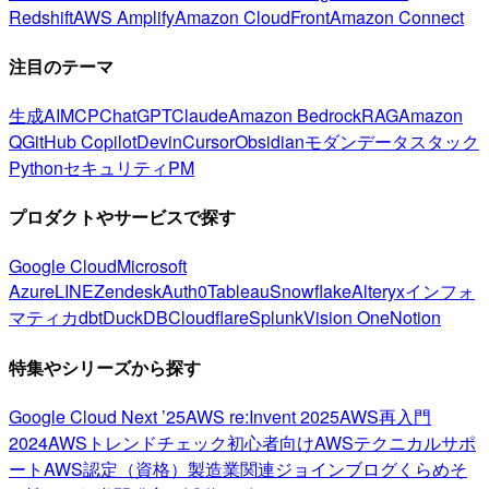
Redshift
AWS Amplify
Amazon CloudFront
Amazon Connect
注目のテーマ
生成AI
MCP
ChatGPT
Claude
Amazon Bedrock
RAG
Amazon
Q
GitHub Copilot
Devin
Cursor
Obsidian
モダンデータスタック
Python
セキュリティ
PM
プロダクトやサービスで探す
Google Cloud
Microsoft
Azure
LINE
Zendesk
Auth0
Tableau
Snowflake
Alteryx
インフォ
マティカ
dbt
DuckDB
Cloudflare
Splunk
Vision One
Notion
特集やシリーズから探す
Google Cloud Next ’25
AWS re:Invent 2025
AWS再入門
2024
AWSトレンドチェック
初心者向け
AWSテクニカルサポ
ート
AWS認定（資格）
製造業関連
ジョインブログ
くらめそ