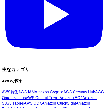
主なカテゴリ
AWSで探す
AWS特集
AWS IAM
Amazon Cognito
AWS Security Hub
AWS
Organizations
AWS Control Tower
Amazon EC2
Amazon
S3
S3 Tables
AWS CDK
Amazon QuickSight
Amazon