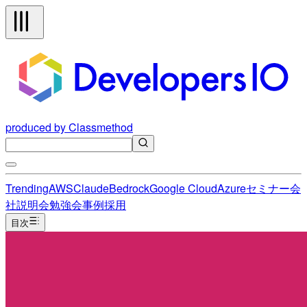
produced by Classmethod
Trending
AWS
Claude
Bedrock
Google Cloud
Azure
セミナー
会
社説明会
勉強会
事例
採用
目次