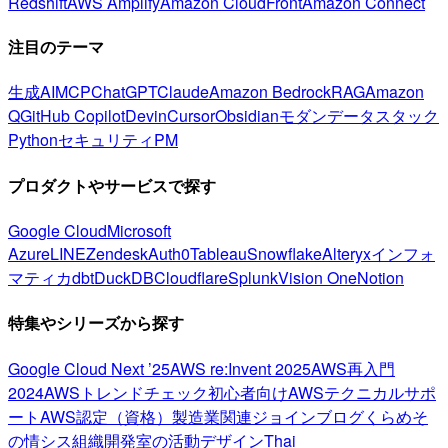
Redshift
AWS Amplify
Amazon CloudFront
Amazon Connect
注目のテーマ
生成AI
MCP
ChatGPT
Claude
Amazon Bedrock
RAG
Amazon
Q
GitHub Copilot
Devin
Cursor
Obsidian
モダンデータスタック
Python
セキュリティ
PM
プロダクトやサービスで探す
Google Cloud
Microsoft
Azure
LINE
Zendesk
Auth0
Tableau
Snowflake
Alteryx
インフォ
マティカ
dbt
DuckDB
Cloudflare
Splunk
Vision One
Notion
特集やシリーズから探す
Google Cloud Next ’25
AWS re:Invent 2025
AWS再入門
2024
AWSトレンドチェック
初心者向け
AWSテクニカルサポ
ート
AWS認定（資格）
製造業関連
ジョインブログ
くらめそ
の情シス
組織開発室の活動
デザイン
Thai