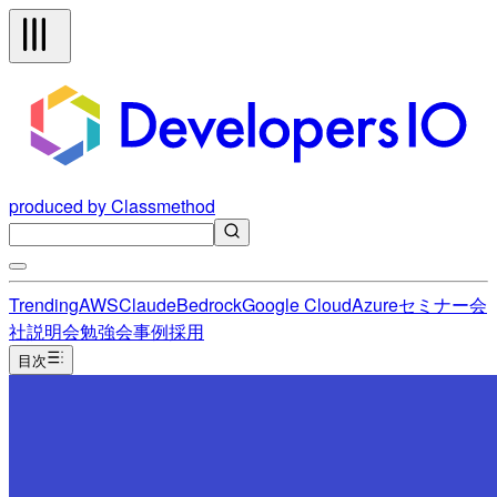
produced by Classmethod
Trending
AWS
Claude
Bedrock
Google Cloud
Azure
セミナー
会
社説明会
勉強会
事例
採用
目次