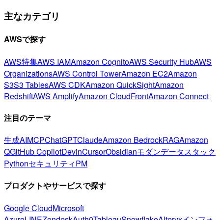
主なカテゴリ
AWSで探す
AWS特集
AWS IAM
Amazon Cognito
AWS Security Hub
AWS
Organizations
AWS Control Tower
Amazon EC2
Amazon
S3
S3 Tables
AWS CDK
Amazon QuickSight
Amazon
Redshift
AWS Amplify
Amazon CloudFront
Amazon Connect
注目のテーマ
生成AI
MCP
ChatGPT
Claude
Amazon Bedrock
RAG
Amazon
Q
GitHub Copilot
Devin
Cursor
Obsidian
モダンデータスタック
Python
セキュリティ
PM
プロダクトやサービスで探す
Google Cloud
Microsoft
Azure
LINE
Zendesk
Auth0
Tableau
Snowflake
Alteryx
インフォ