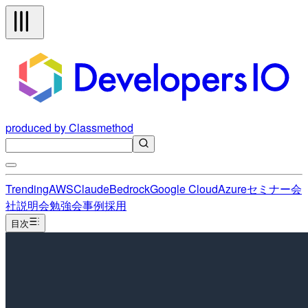
produced by Classmethod
Trending
AWS
Claude
Bedrock
Google Cloud
Azure
セミナー
会
社説明会
勉強会
事例
採用
目次