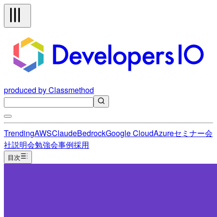
produced by Classmethod
Trending
AWS
Claude
Bedrock
Google Cloud
Azure
セミナー
会
社説明会
勉強会
事例
採用
目次