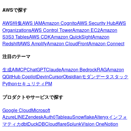
AWSで探す
AWS特集
AWS IAM
Amazon Cognito
AWS Security Hub
AWS
Organizations
AWS Control Tower
Amazon EC2
Amazon
S3
S3 Tables
AWS CDK
Amazon QuickSight
Amazon
Redshift
AWS Amplify
Amazon CloudFront
Amazon Connect
注目のテーマ
生成AI
MCP
ChatGPT
Claude
Amazon Bedrock
RAG
Amazon
Q
GitHub Copilot
Devin
Cursor
Obsidian
モダンデータスタック
Python
セキュリティ
PM
プロダクトやサービスで探す
Google Cloud
Microsoft
Azure
LINE
Zendesk
Auth0
Tableau
Snowflake
Alteryx
インフォ
マティカ
dbt
DuckDB
Cloudflare
Splunk
Vision One
Notion