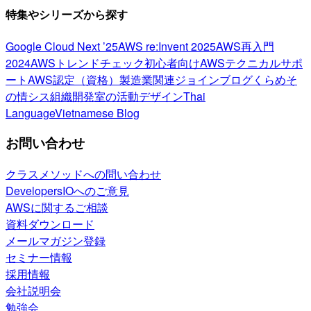
特集やシリーズから探す
Google Cloud Next ’25
AWS re:Invent 2025
AWS再入門
2024
AWSトレンドチェック
初心者向け
AWSテクニカルサポ
ート
AWS認定（資格）
製造業関連
ジョインブログ
くらめそ
の情シス
組織開発室の活動
デザイン
Thai
Language
Vietnamese Blog
お問い合わせ
クラスメソッドへの問い合わせ
DevelopersIOへのご意見
AWSに関するご相談
資料ダウンロード
メールマガジン登録
セミナー情報
採用情報
会社説明会
勉強会