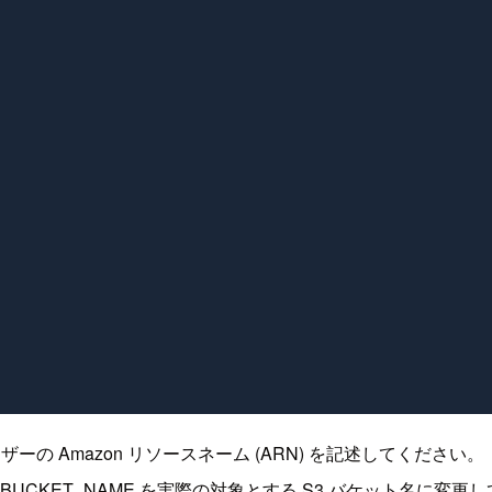
 Amazon リソースネーム (ARN) を記述してください。
BUCKET_NAME を実際の対象とする S3 バケット名に変更