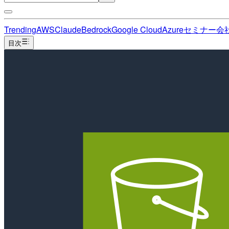
Trending
AWS
Claude
Bedrock
Google Cloud
Azure
セミナー
会
目次