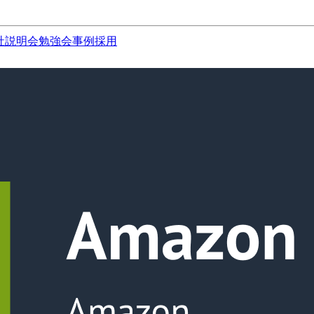
社説明会
勉強会
事例
採用