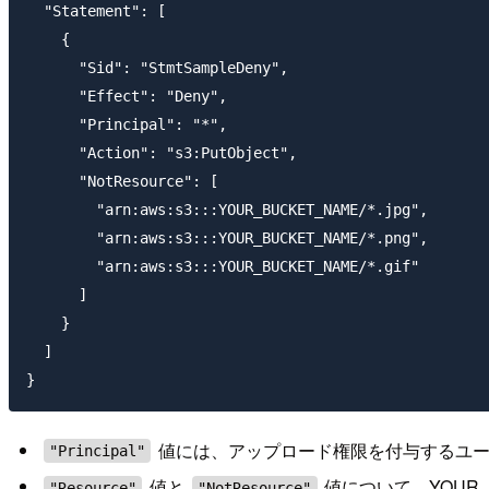
  "Statement": [

    {

      "Sid": "StmtSampleDeny",

      "Effect": "Deny",

      "Principal": "*",

      "Action": "s3:PutObject",

      "NotResource": [

        "arn:aws:s3:::YOUR_BUCKET_NAME/*.jpg",

        "arn:aws:s3:::YOUR_BUCKET_NAME/*.png",

        "arn:aws:s3:::YOUR_BUCKET_NAME/*.gif"

      ]

    }

  ]

値には、アップロード権限を付与するユーザーの
"Principal"
値と
値について、YOUR_
"Resource"
"NotResource"