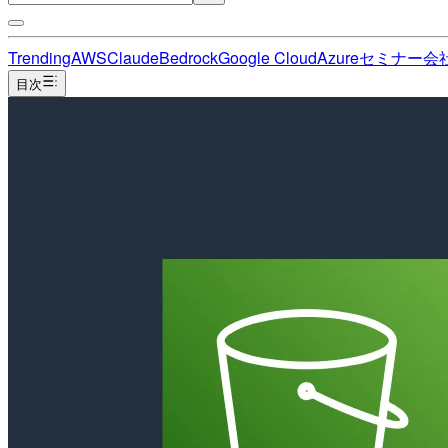
Trending
AWS
Claude
Bedrock
Google Cloud
Azure
セミナー
会
目次