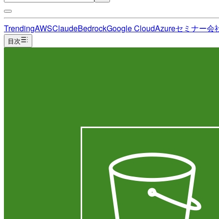
Trending
AWS
Claude
Bedrock
Google Cloud
Azure
セミナー
会
目次