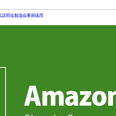
社説明会
勉強会
事例
採用