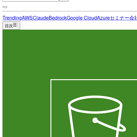
Trending
AWS
Claude
Bedrock
Google Cloud
Azure
セミナー
会
目次