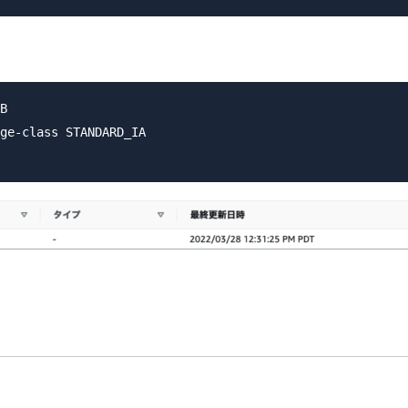
B

ge-class STANDARD_IA
