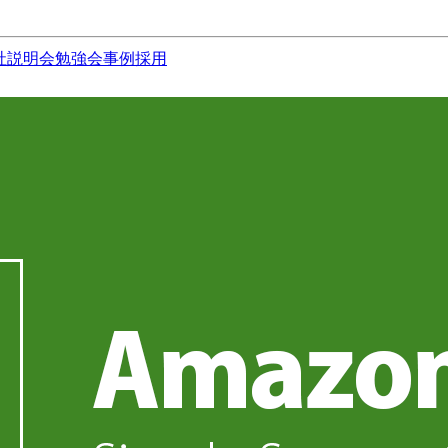
社説明会
勉強会
事例
採用