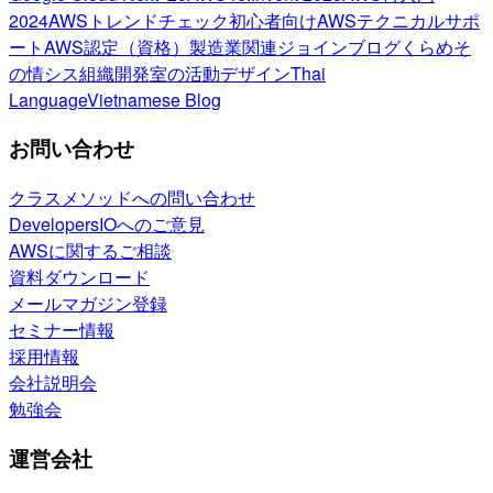
2024
AWSトレンドチェック
初心者向け
AWSテクニカルサポ
ート
AWS認定（資格）
製造業関連
ジョインブログ
くらめそ
の情シス
組織開発室の活動
デザイン
Thai
Language
Vietnamese Blog
お問い合わせ
クラスメソッドへの問い合わせ
DevelopersIOへのご意見
AWSに関するご相談
資料ダウンロード
メールマガジン登録
セミナー情報
採用情報
会社説明会
勉強会
運営会社