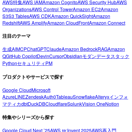
AWS特集
AWS IAM
Amazon Cognito
AWS Security Hub
AWS
Organizations
AWS Control Tower
Amazon EC2
Amazon
S3
S3 Tables
AWS CDK
Amazon QuickSight
Amazon
Redshift
AWS Amplify
Amazon CloudFront
Amazon Connect
注目のテーマ
生成AI
MCP
ChatGPT
Claude
Amazon Bedrock
RAG
Amazon
Q
GitHub Copilot
Devin
Cursor
Obsidian
モダンデータスタック
Python
セキュリティ
PM
プロダクトやサービスで探す
Google Cloud
Microsoft
Azure
LINE
Zendesk
Auth0
Tableau
Snowflake
Alteryx
インフォ
マティカ
dbt
DuckDB
Cloudflare
Splunk
Vision One
Notion
特集やシリーズから探す
Google Cloud Next ’25
AWS re:Invent 2025
AWS再入門