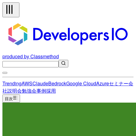
produced by Classmethod
Trending
AWS
Claude
Bedrock
Google Cloud
Azure
セミナー
会
社説明会
勉強会
事例
採用
目次