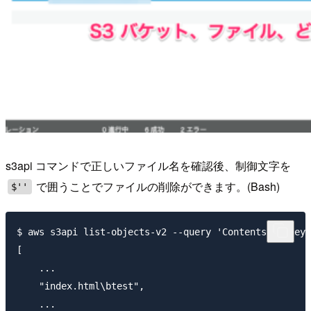
s3api コマンドで正しいファイル名を確認後、制御文字を
で囲うことでファイルの削除ができます。(Bash)
$''
$ aws s3api list-objects-v2 --query 'Contents[*].Ke
[

    ...

    "index.html\btest",

    ...
