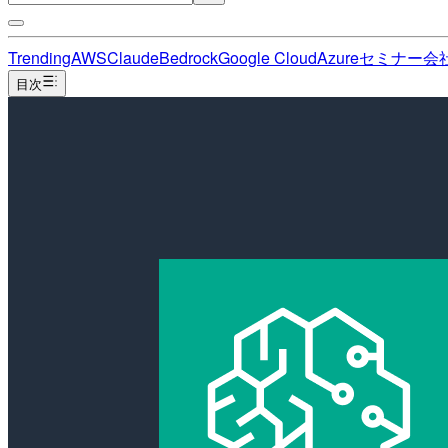
Trending
AWS
Claude
Bedrock
Google Cloud
Azure
セミナー
会
目次