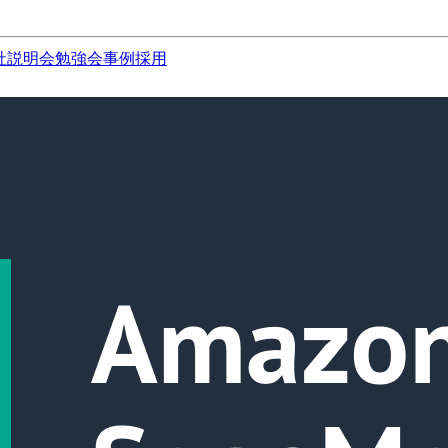
社説明会
勉強会
事例
採用