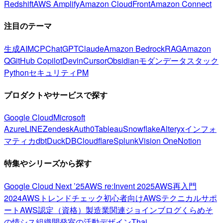
Redshift
AWS Amplify
Amazon CloudFront
Amazon Connect
注目のテーマ
生成AI
MCP
ChatGPT
Claude
Amazon Bedrock
RAG
Amazon
Q
GitHub Copilot
Devin
Cursor
Obsidian
モダンデータスタック
Python
セキュリティ
PM
プロダクトやサービスで探す
Google Cloud
Microsoft
Azure
LINE
Zendesk
Auth0
Tableau
Snowflake
Alteryx
インフォ
マティカ
dbt
DuckDB
Cloudflare
Splunk
Vision One
Notion
特集やシリーズから探す
Google Cloud Next ’25
AWS re:Invent 2025
AWS再入門
2024
AWSトレンドチェック
初心者向け
AWSテクニカルサポ
ート
AWS認定（資格）
製造業関連
ジョインブログ
くらめそ
の情シス
組織開発室の活動
デザイン
Thai