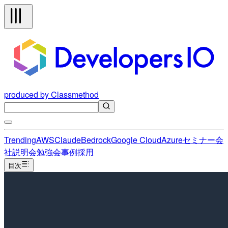
produced by Classmethod
Trending
AWS
Claude
Bedrock
Google Cloud
Azure
セミナー
会
社説明会
勉強会
事例
採用
目次