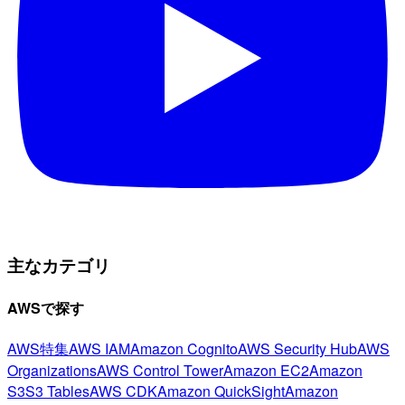
主なカテゴリ
AWSで探す
AWS特集
AWS IAM
Amazon Cognito
AWS Security Hub
AWS
Organizations
AWS Control Tower
Amazon EC2
Amazon
S3
S3 Tables
AWS CDK
Amazon QuickSight
Amazon