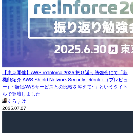
【東京開催】AWS re:Inforce 2025 振り返り勉強会にて「新
機能紹介 AWS Shield Network Security Director （プレビュ
ー）~類似AWSサービスとの比較を添えて~」というタイト
ルで登壇しました
くろすけ
2025.07.07