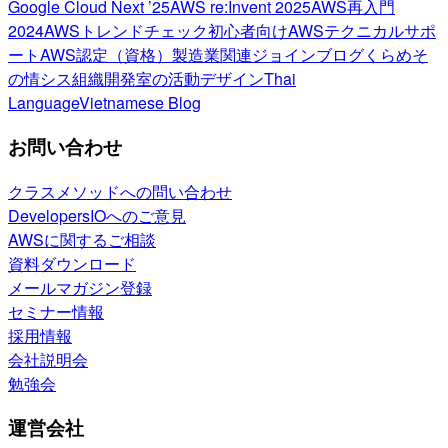
Google Cloud Next ’25
AWS re:Invent 2025
AWS再入門
2024
AWSトレンドチェック
初心者向け
AWSテクニカルサポ
ート
AWS認定（資格）
製造業関連
ジョインブログ
くらめそ
の情シス
組織開発室の活動
デザイン
Thai
Language
Vietnamese Blog
お問い合わせ
クラスメソッドへの問い合わせ
DevelopersIOへのご意見
AWSに関するご相談
資料ダウンロード
メールマガジン登録
セミナー情報
採用情報
会社説明会
勉強会
運営会社