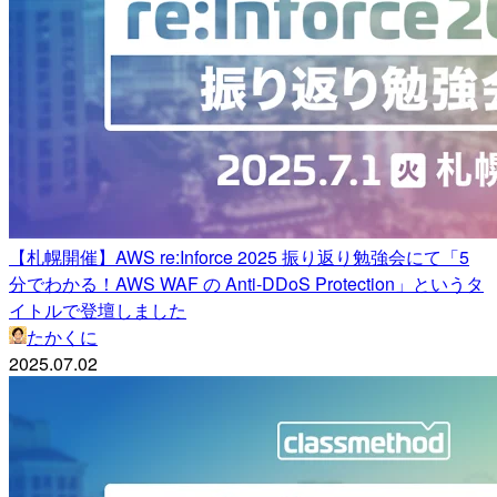
【札幌開催】AWS re:Inforce 2025 振り返り勉強会にて「5
分でわかる！AWS WAF の Anti-DDoS Protection」というタ
イトルで登壇しました
たかくに
2025.07.02