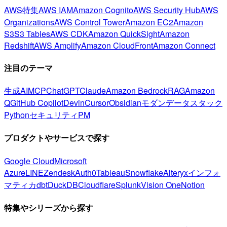
AWS特集
AWS IAM
Amazon Cognito
AWS Security Hub
AWS
Organizations
AWS Control Tower
Amazon EC2
Amazon
S3
S3 Tables
AWS CDK
Amazon QuickSight
Amazon
Redshift
AWS Amplify
Amazon CloudFront
Amazon Connect
注目のテーマ
生成AI
MCP
ChatGPT
Claude
Amazon Bedrock
RAG
Amazon
Q
GitHub Copilot
Devin
Cursor
Obsidian
モダンデータスタック
Python
セキュリティ
PM
プロダクトやサービスで探す
Google Cloud
Microsoft
Azure
LINE
Zendesk
Auth0
Tableau
Snowflake
Alteryx
インフォ
マティカ
dbt
DuckDB
Cloudflare
Splunk
Vision One
Notion
特集やシリーズから探す