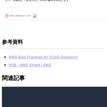
参考資料
AWS Best Practices for DDoS Resiliency
特徴 - AWS Shield | AWS
関連記事