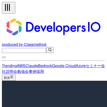
produced by Classmethod
Trending
AWS
Claude
Bedrock
Google Cloud
Azure
セミナー
会
社説明会
勉強会
事例
採用
目次