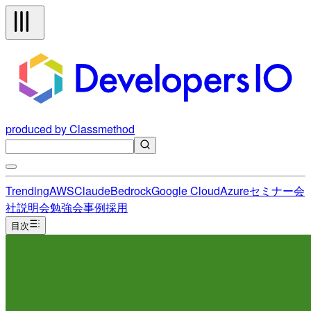
produced by Classmethod
Trending
AWS
Claude
Bedrock
Google Cloud
Azure
セミナー
会
社説明会
勉強会
事例
採用
目次