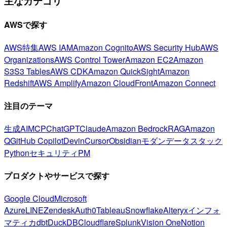
主なカテゴリ
AWSで探す
AWS特集
AWS IAM
Amazon Cognito
AWS Security Hub
AWS
Organizations
AWS Control Tower
Amazon EC2
Amazon
S3
S3 Tables
AWS CDK
Amazon QuickSight
Amazon
Redshift
AWS Amplify
Amazon CloudFront
Amazon Connect
注目のテーマ
生成AI
MCP
ChatGPT
Claude
Amazon Bedrock
RAG
Amazon
Q
GitHub Copilot
Devin
Cursor
Obsidian
モダンデータスタック
Python
セキュリティ
PM
プロダクトやサービスで探す
Google Cloud
Microsoft
Azure
LINE
Zendesk
Auth0
Tableau
Snowflake
Alteryx
インフォ
マティカ
dbt
DuckDB
Cloudflare
Splunk
Vision One
Notion