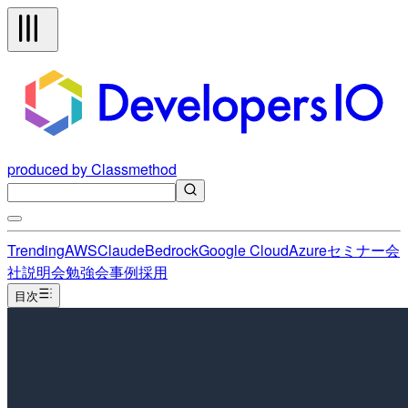
produced by Classmethod
Trending
AWS
Claude
Bedrock
Google Cloud
Azure
セミナー
会
社説明会
勉強会
事例
採用
目次