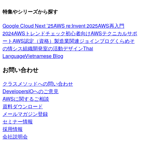
特集やシリーズから探す
Google Cloud Next ’25
AWS re:Invent 2025
AWS再入門
2024
AWSトレンドチェック
初心者向け
AWSテクニカルサポ
ート
AWS認定（資格）
製造業関連
ジョインブログ
くらめそ
の情シス
組織開発室の活動
デザイン
Thai
Language
Vietnamese Blog
お問い合わせ
クラスメソッドへの問い合わせ
DevelopersIOへのご意見
AWSに関するご相談
資料ダウンロード
メールマガジン登録
セミナー情報
採用情報
会社説明会