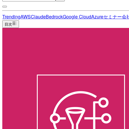
Trending
AWS
Claude
Bedrock
Google Cloud
Azure
セミナー
会
目次