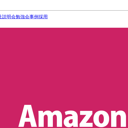
社説明会
勉強会
事例
採用