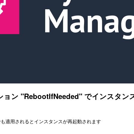
のオプション "RebootIfNeeded" 
が 1 つでも適用されるとインスタンスが再起動されます