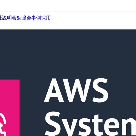
社説明会
勉強会
事例
採用