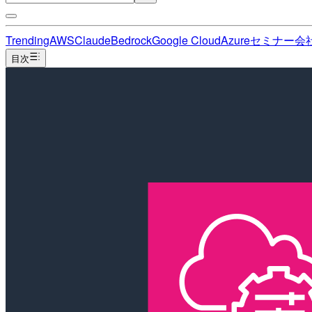
Trending
AWS
Claude
Bedrock
Google Cloud
Azure
セミナー
会
目次