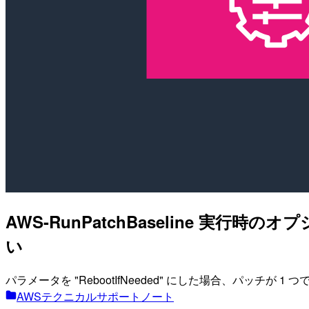
AWS-RunPatchBaseline 実行時
い
パラメータを "RebootIfNeeded" にした場合、パッチ
AWSテクニカルサポートノート