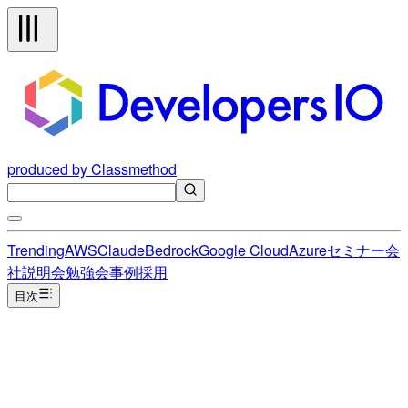
produced by Classmethod
Trending
AWS
Claude
Bedrock
Google Cloud
Azure
セミナー
会
社説明会
勉強会
事例
採用
目次