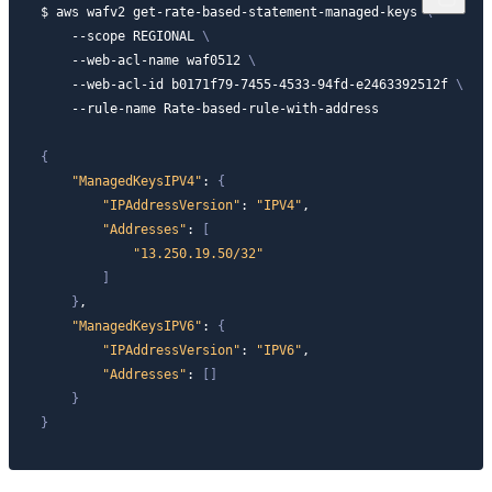
$ aws wafv2 get-rate-based-statement-managed-keys 
\
--scope
 REGIONAL 
\
    --web-acl-name waf0512 
\
    --web-acl-id b0171f79-7455-4533-94fd-e2463392512f 
\
    --rule-name Rate-based-rule-with-address

{
"ManagedKeysIPV4"
:
{
"IPAddressVersion"
:
"IPV4"
,

"Addresses"
:
[
"13.250.19.50/32"
]
}
,

"ManagedKeysIPV6"
:
{
"IPAddressVersion"
:
"IPV6"
,

"Addresses"
:
[
]
}
}