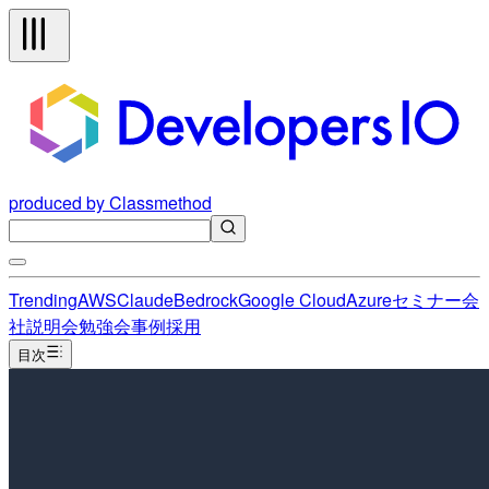
produced by Classmethod
Trending
AWS
Claude
Bedrock
Google Cloud
Azure
セミナー
会
社説明会
勉強会
事例
採用
目次