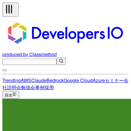
produced by Classmethod
Trending
AWS
Claude
Bedrock
Google Cloud
Azure
セミナー
会
社説明会
勉強会
事例
採用
目次