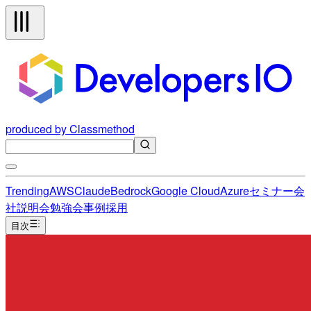
produced by Classmethod
Trending
AWS
Claude
Bedrock
Google Cloud
Azure
セミナー
会
社説明会
勉強会
事例
採用
目次