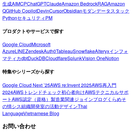
生成AI
MCP
ChatGPT
Claude
Amazon Bedrock
RAG
Amazon
Q
GitHub Copilot
Devin
Cursor
Obsidian
モダンデータスタック
Python
セキュリティ
PM
プロダクトやサービスで探す
Google Cloud
Microsoft
Azure
LINE
Zendesk
Auth0
Tableau
Snowflake
Alteryx
インフォ
マティカ
dbt
DuckDB
Cloudflare
Splunk
Vision One
Notion
特集やシリーズから探す
Google Cloud Next ’25
AWS re:Invent 2025
AWS再入門
2024
AWSトレンドチェック
初心者向け
AWSテクニカルサポ
ート
AWS認定（資格）
製造業関連
ジョインブログ
くらめそ
の情シス
組織開発室の活動
デザイン
Thai
Language
Vietnamese Blog
お問い合わせ