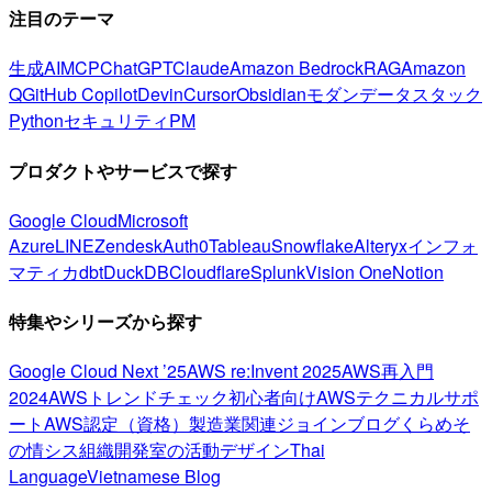
注目のテーマ
生成AI
MCP
ChatGPT
Claude
Amazon Bedrock
RAG
Amazon
Q
GitHub Copilot
Devin
Cursor
Obsidian
モダンデータスタック
Python
セキュリティ
PM
プロダクトやサービスで探す
Google Cloud
Microsoft
Azure
LINE
Zendesk
Auth0
Tableau
Snowflake
Alteryx
インフォ
マティカ
dbt
DuckDB
Cloudflare
Splunk
Vision One
Notion
特集やシリーズから探す
Google Cloud Next ’25
AWS re:Invent 2025
AWS再入門
2024
AWSトレンドチェック
初心者向け
AWSテクニカルサポ
ート
AWS認定（資格）
製造業関連
ジョインブログ
くらめそ
の情シス
組織開発室の活動
デザイン
Thai
Language
Vietnamese Blog