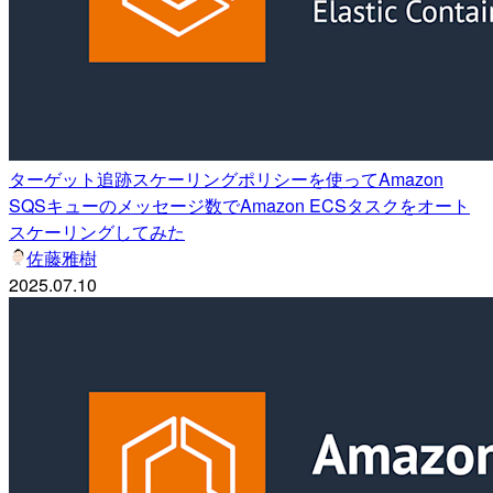
ターゲット追跡スケーリングポリシーを使ってAmazon
SQSキューのメッセージ数でAmazon ECSタスクをオート
スケーリングしてみた
佐藤雅樹
2025.07.10