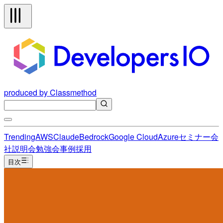
produced by Classmethod
Trending
AWS
Claude
Bedrock
Google Cloud
Azure
セミナー
会
社説明会
勉強会
事例
採用
目次