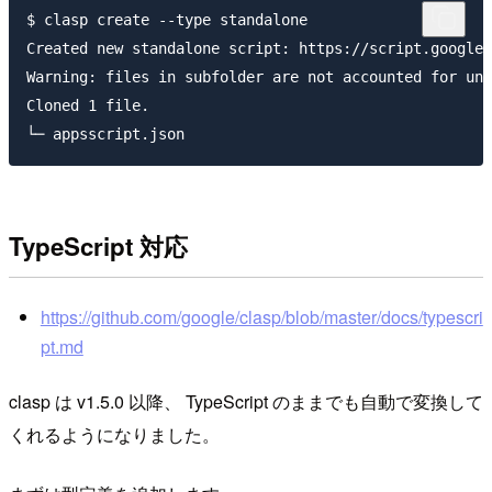
$ clasp create --type standalone

Created new standalone script: https://script.google.
Warning: files in subfolder are not accounted for unl
Cloned 1 file.

TypeScript 対応
https://github.com/google/clasp/blob/master/docs/typescri
pt.md
clasp は v1.5.0 以降、 TypeScript のままでも自動で変換して
くれるようになりました。