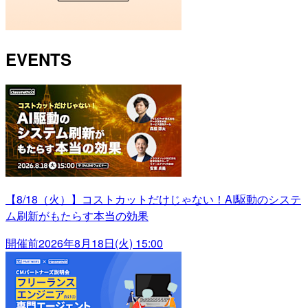
EVENTS
【8/18（火）】コストカットだけじゃない！AI駆動のシステ
ム刷新がもたらす本当の効果
開催前
2026年8月18日(火) 15:00