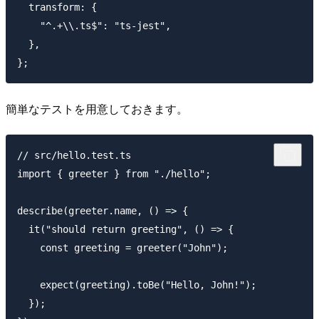
  transform: {

    "^.+\\.ts$": "ts-jest",

  },

簡単なテストを用意しておきます。
// src/hello.test.ts

import { greeter } from "./hello";

describe(greeter.name, () => {

  it("should return greeting", () => {

    const greeting = greeter("John");

    expect(greeting).toBe("Hello, John!");

  });
