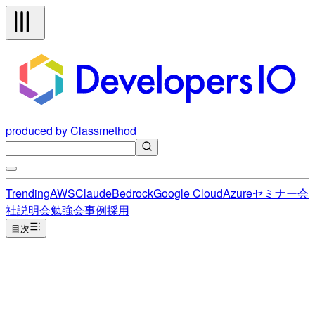
produced by Classmethod
Trending
AWS
Claude
Bedrock
Google Cloud
Azure
セミナー
会
社説明会
勉強会
事例
採用
目次