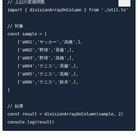
// 上記の変換関数

import { divisionArrayOnColumn } from './util.ts'

// 対象

const sample = [

    ['a001','サッカー','高橋',],

    ['a002','野球','斉藤',],

    ['a003','野球','高橋',],

    ['a004','テニス','斉藤',],

    ['a005','テニス','高橋',],

    ['a006','テニス','鈴木',],

]

// 結果

const result = divisionArrayOnColumn(sample, 2)
