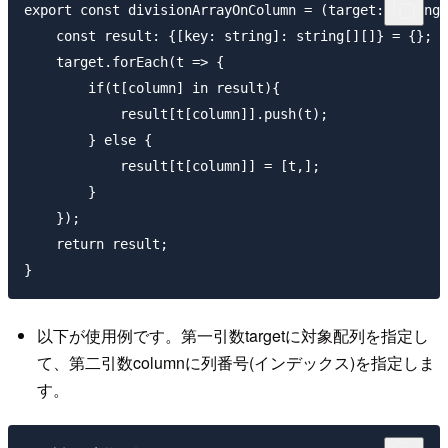
export const divisionArrayOnColumn = (target: string[
    const result: {[key: string]: string[][]} = {}; 

    target.forEach(t => {

        if(t[column] in result){

            result[t[column]].push(t);

        } else {

            result[t[column]] = [t,];

        }   

    }); 

    return result;

以下が使用例です。第一引数targetに対象配列を指定し
て、第二引数columnに列番号(インデックス)を指定しま
す。