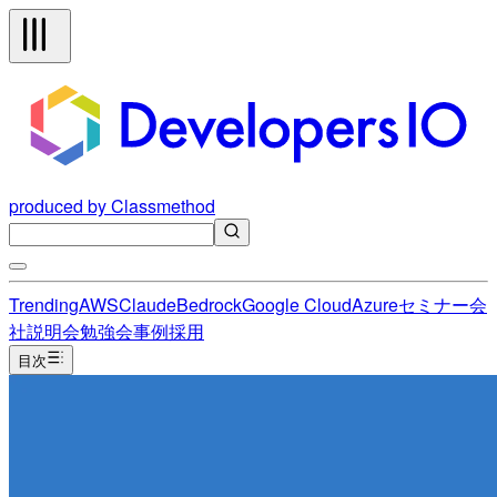
produced by Classmethod
Trending
AWS
Claude
Bedrock
Google Cloud
Azure
セミナー
会
社説明会
勉強会
事例
採用
目次