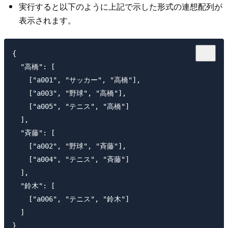
実行すると以下のように上記で示した形式の連想配列が
表示されます。
{

  "高橋": [

    ["a001", "サッカー", "高橋"],

    ["a003", "野球", "高橋"],

    ["a005", "テニス", "高橋"]

  ],

  "斉藤": [

    ["a002", "野球", "斉藤"],

    ["a004", "テニス", "斉藤"]

  ],

  "鈴木": [

    ["a006", "テニス", "鈴木"]

  ]
