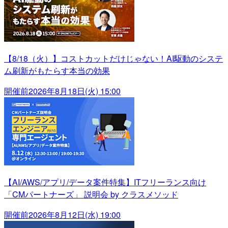
【8/18（火）】コストカットだけじゃない！AI駆動のシステ
ム刷新がもたらす本当の効果
開催前
2026年8月18日(火) 15:00
【AI/AWS/アプリ/データ案件特集】ITフリーランス向け
「CMパートナーズ」 説明会 by クラスメソッド
開催前
2026年8月12日(水) 19:00