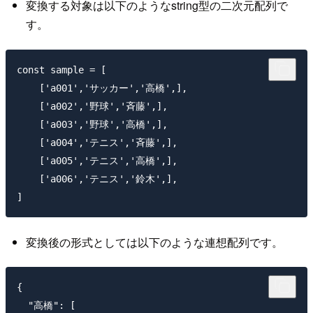
変換する対象は以下のようなstring型の二次元配列で
す。
const sample = [

    ['a001','サッカー','高橋',],

    ['a002','野球','斉藤',],

    ['a003','野球','高橋',],

    ['a004','テニス','斉藤',],

    ['a005','テニス','高橋',],

    ['a006','テニス','鈴木',],

変換後の形式としては以下のような連想配列です。
{

  "高橋": [
