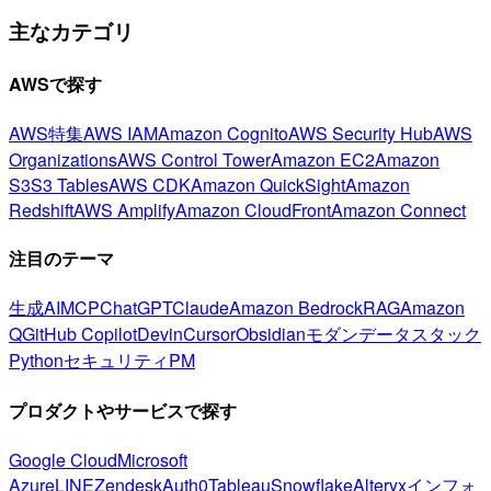
主なカテゴリ
AWSで探す
AWS特集
AWS IAM
Amazon Cognito
AWS Security Hub
AWS
Organizations
AWS Control Tower
Amazon EC2
Amazon
S3
S3 Tables
AWS CDK
Amazon QuickSight
Amazon
Redshift
AWS Amplify
Amazon CloudFront
Amazon Connect
注目のテーマ
生成AI
MCP
ChatGPT
Claude
Amazon Bedrock
RAG
Amazon
Q
GitHub Copilot
Devin
Cursor
Obsidian
モダンデータスタック
Python
セキュリティ
PM
プロダクトやサービスで探す
Google Cloud
Microsoft
Azure
LINE
Zendesk
Auth0
Tableau
Snowflake
Alteryx
インフォ