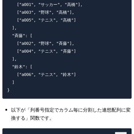
    ["a001", "サッカー", "高橋"],

    ["a003", "野球", "高橋"],

    ["a005", "テニス", "高橋"]

  ],

  "斉藤": [

    ["a002", "野球", "斉藤"],

    ["a004", "テニス", "斉藤"]

  ],

  "鈴木": [

    ["a006", "テニス", "鈴木"]

  ]

以下が「列番号指定でカラム毎に分割した連想配列に変
換する」関数です。