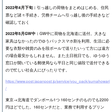
引っ越しの荷物をまとめはじめる、住民
2022年4月下旬：
票など諸々手続き。労務チームへ引っ越し後の手続きなど
確認しておく
GW中に荷物を北海道に送付。大きな
2022年5月GW中：
家具はなかったのでゆうパックスマホ割を利用。生活に必
要な衣類や雑貨のみを段ボールで送りたいって方には遠方
の場合最安かもしれません。また土日祝日でも、ゆうゆう
窓口が開いている郵便局なら平日と同じ値段で送付できる
ので忙しい社会人にぴったりです。
https://www.post.japanpost.jp/service/you_pack/sumahowari
/
東京→北海道でダンボール1つ 160センチのものでも2200
円ほどでした。160センチだと、業務で利用するプリン