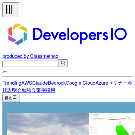
produced by Classmethod
Trending
AWS
Claude
Bedrock
Google Cloud
Azure
セミナー
会
社説明会
勉強会
事例
採用
目次