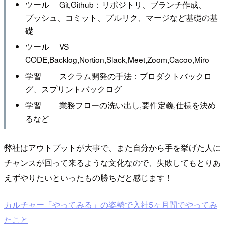
ツール Git,Github：リポジトリ、ブランチ作成、
プッシュ、コミット、プルリク、マージなど基礎の基
礎
ツール VS
CODE,Backlog,Nortion,Slack,Meet,Zoom,Cacoo,Miro
学習 スクラム開発の手法：プロダクトバックロ
グ、スプリントバックログ
学習 業務フローの洗い出し,要件定義,仕様を決め
るなど
弊社はアウトプットが大事で、また自分から手を挙げた人に
チャンスが回って来るような文化なので、失敗してもとりあ
えずやりたいといったもの勝ちだと感じます！
カルチャー「やってみる」の姿勢で入社5ヶ月間でやってみ
たこと