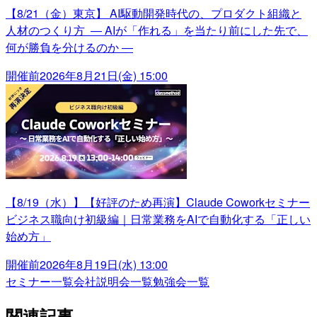
【8/21（金）東京】 AI駆動開発時代の、プロダクト組織と
人材のつくり方 ― AIが「作れる」を当たり前にした先で、
何が勝負を分けるのか ―
開催前
2026年8月21日(金) 15:00
【8/19（水）】【好評のため再演】Claude Coworkセミナー
ビジネス職向け初級編｜日常業務をAIで自動化する「正しい
始め方」
開催前
2026年8月19日(水) 13:00
セミナー一覧
会社説明会一覧
勉強会一覧
関連記事