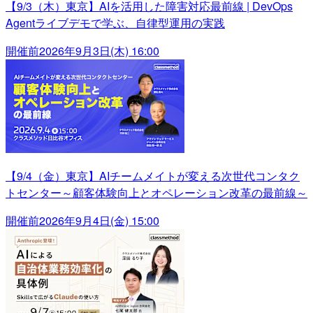
【9/3（木）東京】AIを活用した障害対応最前線 | DevOps
Agentライブデモで学ぶ、自律型運用の実践
開催前
2026年9月3日(木) 16:00
【9/4（金）東京】AIチームメイトが変える次世代コンタク
トセンター～顧客体験向上とオペレーション改革の最前線～
開催前
2026年9月4日(金) 15:00