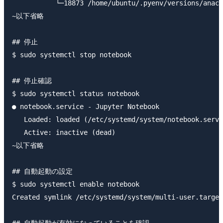
           └─18873 /home/ubuntu/.pyenv/versions/anaco
~以下省略

## 停止

$ sudo systemctl stop notebook

## 停止確認

$ sudo systemctl status notebook

● notebook.service - Jupyter Notebook

   Loaded: loaded (/etc/systemd/system/notebook.servi
   Active: inactive (dead)

~以下省略

## 自動起動の設定

$ sudo systemctl enable notebook

Created symlink /etc/systemd/system/multi-user.target