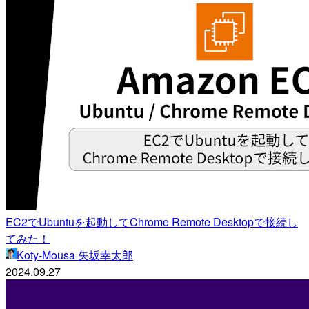
EC2でUbuntuを起動してChrome Remote Desktopで接続し
てみた！
Koty-Mousa 矢坂幸太郎
2024.09.27