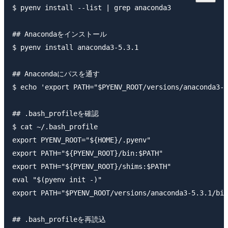
$ pyenv install --list | grep anaconda3

## Anacondaをインストール

$ pyenv install anaconda3-5.3.1

## Anacondaにパスを通す

$ echo 'export PATH="$PYENV_ROOT/versions/anaconda3-5
## .bash_profileを確認

$ cat ~/.bash_profile

export PYENV_ROOT="${HOME}/.pyenv"

export PATH="${PYENV_ROOT}/bin:$PATH"

export PATH="${PYENV_ROOT}/shims:$PATH"

eval "$(pyenv init -)"

export PATH="$PYENV_ROOT/versions/anaconda3-5.3.1/bin
## .bash_profileを再読込
