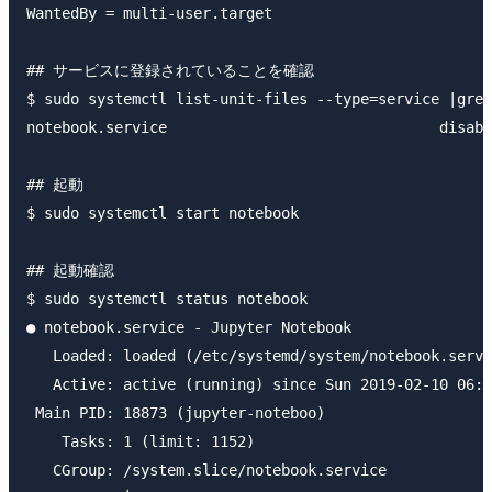
WantedBy = multi-user.target

## サービスに登録されていることを確認

$ sudo systemctl list-unit-files --type=service |grep
notebook.service                               disabl
## 起動

$ sudo systemctl start notebook

## 起動確認

$ sudo systemctl status notebook

● notebook.service - Jupyter Notebook

   Loaded: loaded (/etc/systemd/system/notebook.servi
   Active: active (running) since Sun 2019-02-10 06:5
 Main PID: 18873 (jupyter-noteboo)

    Tasks: 1 (limit: 1152)

   CGroup: /system.slice/notebook.service
