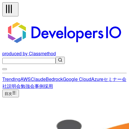
produced by Classmethod
Trending
AWS
Claude
Bedrock
Google Cloud
Azure
セミナー
会
社説明会
勉強会
事例
採用
目次