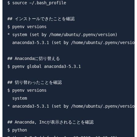
$ source ~/.bash_profile

## インストールできたことを確認

$ pyenv versions

* system (set by /home/ubuntu/.pyenv/version)

  anaconda3-5.3.1 (set by /home/ubuntu/.pyenv/version
## Anacondaに切り替える

$ pyenv global anaconda3-5.3.1

## 切り替わったことを確認

$ pyenv versions

  system

* anaconda3-5.3.1 (set by /home/ubuntu/.pyenv/version
## Anaconda, Incが表示されることを確認

$ python
