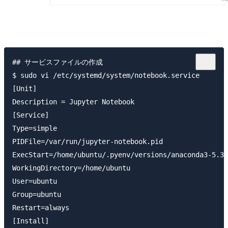
## サービスファイルの作成

$ sudo vi /etc/systemd/system/notebook.service

[Unit]

Description = Jupyter Notebook

[Service]

Type=simple

PIDFile=/var/run/jupyter-notebook.pid

ExecStart=/home/ubuntu/.pyenv/versions/anaconda3-5.3.
WorkingDirectory=/home/ubuntu

User=ubuntu

Group=ubuntu

Restart=always

[Install]
