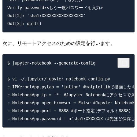
Verify password:<もう一度パスワードを入力>

Out[2]: 'sha1:XXXXXXXXXXXXXXXXX'

次に、リモートアクセスのための設定を行います。
$ jupyter-notebook --generate-config

$ vi ~/.jupyter/jupyter_notebook_config.py

c.IPKernelApp.pylab = 'inline' #matplotlibで描画
c.NotebookApp.ip = '*' #Jupyter Notebookにアクセスで
c.NotebookApp.open_browser = False #Jupyter N
c.NotebookApp.port = 8888 #ポート指定(デフォルト8888)
