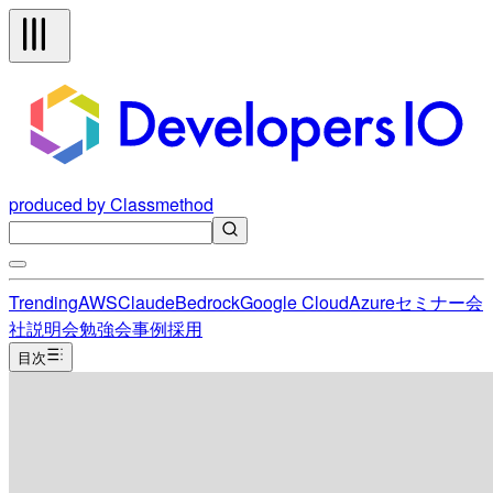
produced by Classmethod
Trending
AWS
Claude
Bedrock
Google Cloud
Azure
セミナー
会
社説明会
勉強会
事例
採用
目次