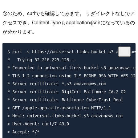
念のため、curlでも確認してみます。 リダイレクトなしでア
クセスでき、Content-Typeもapplication/jsonになっているの
が分かります。
$ curl -v https://universal-links-bucket.s3.amazonaws
*   Trying 52.216.225.128...

* Connected to universal-links-bucket.s3.amazonaws.co
* TLS 1.2 connection using TLS_ECDHE_RSA_WITH_AES_128
* Server certificate: *.s3.amazonaws.com

* Server certificate: DigiCert Baltimore CA-2 G2

* Server certificate: Baltimore CyberTrust Root

> GET /apple-app-site-association HTTP/1.1

> Host: universal-links-bucket.s3.amazonaws.com

> User-Agent: curl/7.43.0

> Accept: */*
