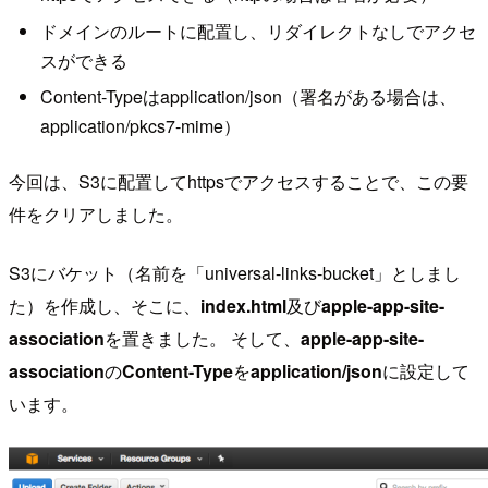
ドメインのルートに配置し、リダイレクトなしでアクセ
スができる
Content-Typeはapplication/json（署名がある場合は、
application/pkcs7-mime）
今回は、S3に配置してhttpsでアクセスすることで、この要
件をクリアしました。
S3にバケット（名前を「universal-links-bucket」としまし
た）を作成し、そこに、
index.html
及び
apple-app-site-
association
を置きました。 そして、
apple-app-site-
association
の
Content-Type
を
application/json
に設定して
います。