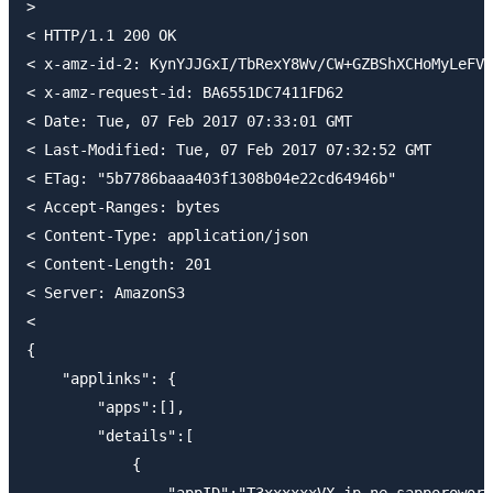
>

< HTTP/1.1 200 OK

< x-amz-id-2: KynYJJGxI/TbRexY8Wv/CW+GZBShXCHoMyLeFVu
< x-amz-request-id: BA6551DC7411FD62

< Date: Tue, 07 Feb 2017 07:33:01 GMT

< Last-Modified: Tue, 07 Feb 2017 07:32:52 GMT

< ETag: "5b7786baaa403f1308b04e22cd64946b"

< Accept-Ranges: bytes

< Content-Type: application/json

< Content-Length: 201

< Server: AmazonS3

<

{

    "applinks": {

        "apps":[],

        "details":[

            {

                "appID":"T3xxxxxxVX.jp.ne.sapporowork