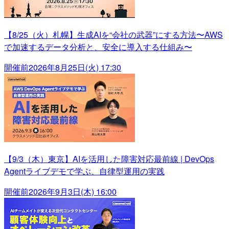
【8/25（火）札幌】生成AIを“会社の武器”にする方法〜AWS
で加速するデータ分析と、安全に導入する仕組み〜
開催前
2026年8月25日(火) 17:30
【9/3（木）東京】AIを活用した障害対応最前線 | DevOps
Agentライブデモで学ぶ、自律型運用の実践
開催前
2026年9月3日(木) 16:00