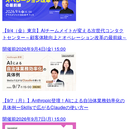
【9/4（金）東京】AIチームメイトが変える次世代コンタク
トセンター～顧客体験向上とオペレーション改革の最前線～
開催前
2026年9月4日(金) 15:00
【9/7（月）】Anthropic登壇！AIによる自治体業務効率化の
具体例ーSkillsで広がるClaudeの使い方ー
開催前
2026年9月7日(月) 15:00