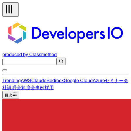
produced by Classmethod
Trending
AWS
Claude
Bedrock
Google Cloud
Azure
セミナー
会
社説明会
勉強会
事例
採用
目次