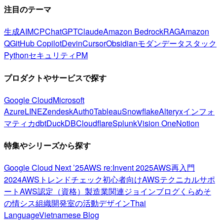
注目のテーマ
生成AI
MCP
ChatGPT
Claude
Amazon Bedrock
RAG
Amazon
Q
GitHub Copilot
Devin
Cursor
Obsidian
モダンデータスタック
Python
セキュリティ
PM
プロダクトやサービスで探す
Google Cloud
Microsoft
Azure
LINE
Zendesk
Auth0
Tableau
Snowflake
Alteryx
インフォ
マティカ
dbt
DuckDB
Cloudflare
Splunk
Vision One
Notion
特集やシリーズから探す
Google Cloud Next ’25
AWS re:Invent 2025
AWS再入門
2024
AWSトレンドチェック
初心者向け
AWSテクニカルサポ
ート
AWS認定（資格）
製造業関連
ジョインブログ
くらめそ
の情シス
組織開発室の活動
デザイン
Thai
Language
Vietnamese Blog