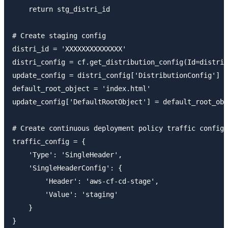
    return stg_distri_id

# Create staging config

distri_id = 'XXXXXXXXXXXXXX'

distri_config = cf.get_distribution_config(Id=distri_
update_config = distri_config['DistributionConfig']

default_root_object = 'index.html'

update_config['DefaultRootObject'] = default_root_obj
# Create continuous deployment policy traffic config

traffic_config = {

    'Type': 'SingleHeader',

    'SingleHeaderConfig': {

        'Header': 'aws-cf-cd-stage',

        'Value': 'staging'

    }

}
