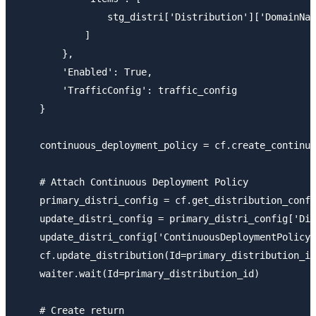
                stg_distri['Distribution']['DomainNam
            ]

        },

        'Enabled': True,

        'TrafficConfig': traffic_config

    }

    continuous_deployment_policy = cf.create_continuo
    # Attach Continuous Deployment Policy

    primary_distri_config = cf.get_distribution_confi
    update_distri_config = primary_distri_config['Dis
    update_distri_config['ContinuousDeploymentPolicyI
    cf.update_distribution(Id=primary_distribution_id
    waiter.wait(Id=primary_distribution_id)

    # Create return
