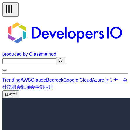
produced by Classmethod
Trending
AWS
Claude
Bedrock
Google Cloud
Azure
セミナー
会
社説明会
勉強会
事例
採用
目次