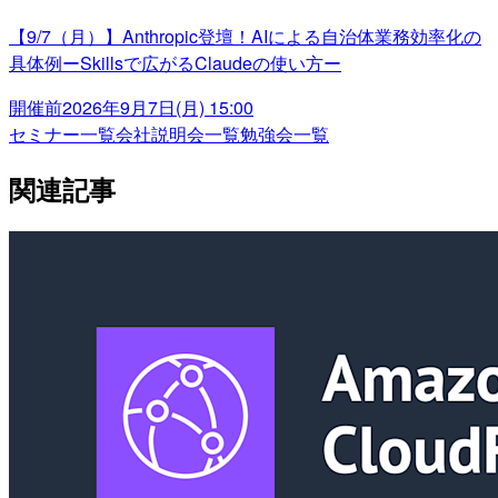
【9/7（月）】Anthropic登壇！AIによる自治体業務効率化の
具体例ーSkillsで広がるClaudeの使い方ー
開催前
2026年9月7日(月) 15:00
セミナー一覧
会社説明会一覧
勉強会一覧
関連記事