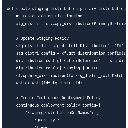
def create_staging_distribution(primary_distribution_
    # Create Staging Distribution

    stg_distri = cf.copy_distribution(PrimaryDistribu
    # Update Staging Policy

    stg_distri_id = stg_distri['Distribution']['Id']

    stg_distri_config = cf.get_distribution_config(Id
    distribution_config['CallerReference'] = stg_dist
    distribution_config['Staging'] = True

    cf.update_distribution(Id=stg_distri_id,IfMatch=s
    waiter.wait(Id=stg_distri_id)

    # Create Continuous Deployment Policy

    continuous_deployment_policy_config={

        'StagingDistributionDnsNames': {

            'Quantity': 1,

            'Items': [
