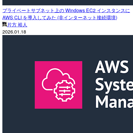
プライベートサブネット上の Windows EC2 インスタンスに
AWS CLI を導入してみた (非インターネット接続環境)
片方 裕人
2026.01.18