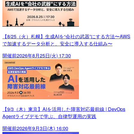
【8/25（火）札幌】生成AIを“会社の武器”にする方法〜AWS
で加速するデータ分析と、安全に導入する仕組み〜
開催前
2026年8月25日(火) 17:30
【9/3（木）東京】AIを活用した障害対応最前線 | DevOps
Agentライブデモで学ぶ、自律型運用の実践
開催前
2026年9月3日(木) 16:00