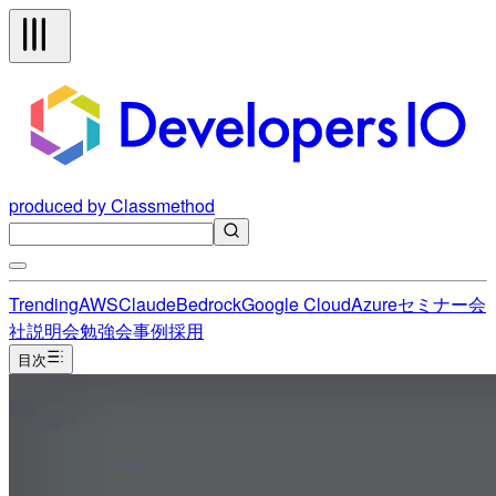
produced by Classmethod
Trending
AWS
Claude
Bedrock
Google Cloud
Azure
セミナー
会
社説明会
勉強会
事例
採用
目次