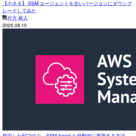
【小ネタ】 SSM エージェントを古いバージョンにダウング
レードしてみた
片方 裕人
2025.08.10
指定したEC2のみ、SSM Agent を自動的に更新する方法