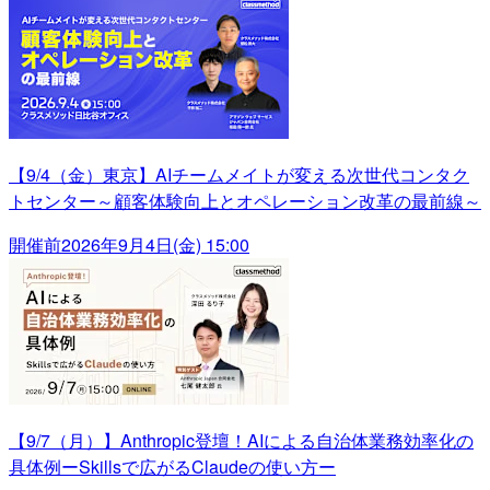
【9/4（金）東京】AIチームメイトが変える次世代コンタク
トセンター～顧客体験向上とオペレーション改革の最前線～
開催前
2026年9月4日(金) 15:00
【9/7（月）】Anthropic登壇！AIによる自治体業務効率化の
具体例ーSkillsで広がるClaudeの使い方ー