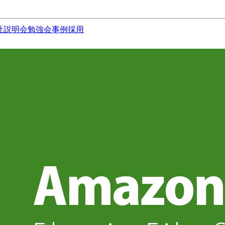
社説明会
勉強会
事例
採用