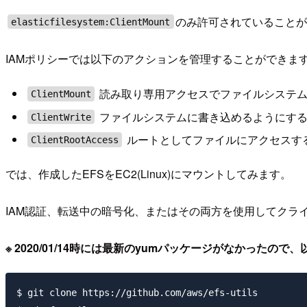
のみ許可されていること
elasticfilesystem:ClientMount
IAMポリシーでは以下のアクションを管理することができま
読み取り専用アクセスでファイルシステム
ClientMount
ファイルシステムに書き込めるようにす
ClientWrite
ルートとしてファイルにアクセスす
ClientRootAccess
では、作成したEFSをEC2(Linux)にマウントしてみます。
IAM認証、転送中の暗号化、またはその両方を使用してクラ
※ 2020/01/14時には最新のyumパッケージがなかった
$ git clone https://github.com/aws/efs-utils
