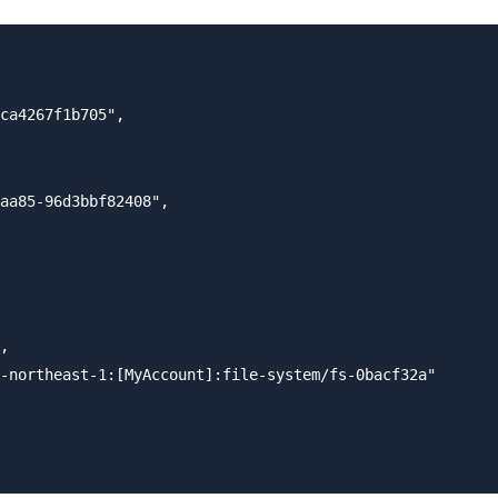
ca4267f1b705",

aa85-96d3bbf82408",

,

-northeast-1:[MyAccount]:file-system/fs-0bacf32a"
