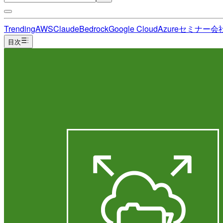
Trending
AWS
Claude
Bedrock
Google Cloud
Azure
セミナー
会
目次