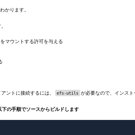
がわかります。
す。
をマウントする許可を与える
る
る
イアントに接続するには、
が必要なので、インスト
efs-utils
ので、以下の手順でソースからビルドします