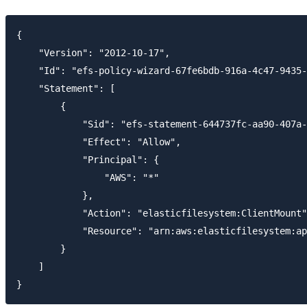
{

    "Version": "2012-10-17",

    "Id": "efs-policy-wizard-67fe6bdb-916a-4c47-9435-
    "Statement": [

        {

            "Sid": "efs-statement-644737fc-aa90-407a-
            "Effect": "Allow",

            "Principal": {

                "AWS": "*"

            },

            "Action": "elasticfilesystem:ClientMount"
            "Resource": "arn:aws:elasticfilesystem:ap
        }

    ]
