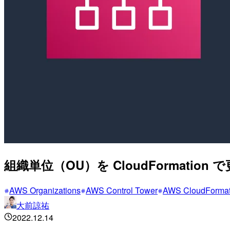
組織単位（OU）を CloudFormati
AWS Organizations
AWS Control Tower
AWS CloudFormat
大前諒祐
2022.12.14