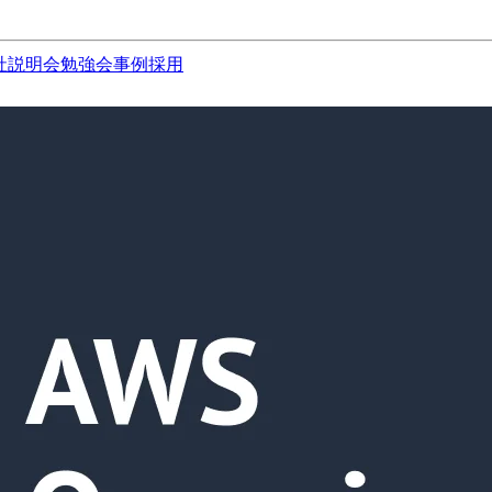
社説明会
勉強会
事例
採用