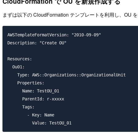
CloudFormation で OU を新規作成する
まずは以下の CloudFormation テンプレートを利用し、OU
AWSTemplateFormatVersion: "2010-09-09"

Description: "Create OU"

Resources:

  Ou01:

    Type: AWS::Organizations::OrganizationalUnit

    Properties: 

      Name: TestOU_01

      ParentId: r-xxxxx

      Tags: 

        - Key: Name
