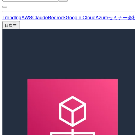
Trending
AWS
Claude
Bedrock
Google Cloud
Azure
セミナー
会
目次