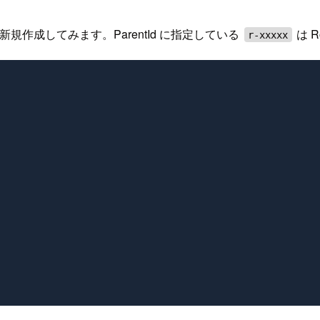
 を新規作成してみます。ParentId に指定している
は 
r-xxxxx