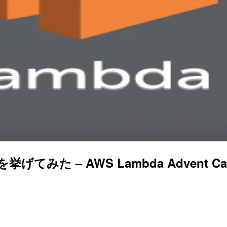
た – AWS Lambda Advent Cale