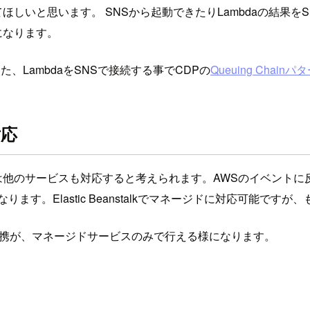
ほしいと思います。 SNSから起動できたりLambdaの結果を
になります。
た、LambdaをSNSで接続する事でCDPの
Queuing Chainパ
対応
り、今後は他のサービスも対応すると考えられます。AWSのイベント
す。Elastic Beanstalkでマネージドに対応可能で
bhookとの連携が、マネージドサービスのみで行える様になります。