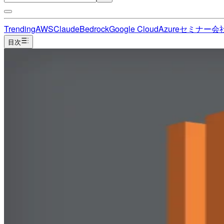
Trending
AWS
Claude
Bedrock
Google Cloud
Azure
セミナー
会
目次