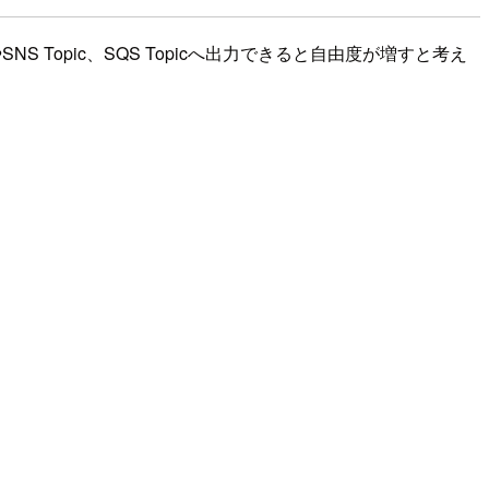
S Topic、SQS Topicへ出力できると自由度が増すと考え