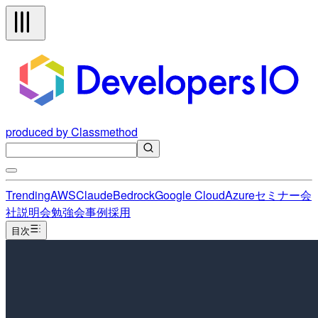
produced by Classmethod
Trending
AWS
Claude
Bedrock
Google Cloud
Azure
セミナー
会
社説明会
勉強会
事例
採用
目次