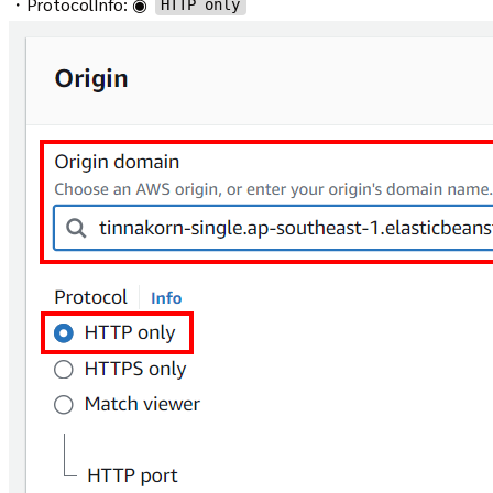
・ProtocolInfo: ◉
HTTP only