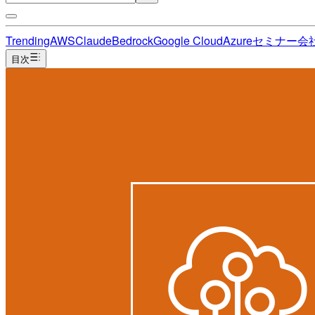
Trending
AWS
Claude
Bedrock
Google Cloud
Azure
セミナー
会
目次