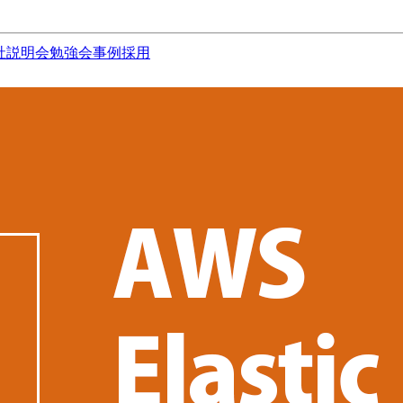
社説明会
勉強会
事例
採用