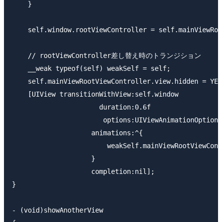
    }

    self.window.rootViewController = self.mainViewRoo
    // rootViewController差し替え時のトランジション

    __weak typeof(self) weakSelf = self;

    self.mainViewRootViewController.view.hidden = YES
    [UIView transitionWithView:self.window

                      duration:0.6f

                       options:UIViewAnimationOptionT
                    animations:^{

                        weakSelf.mainViewRootViewCont
                    }

                    completion:nil];

}

- (void)showAnotherView
