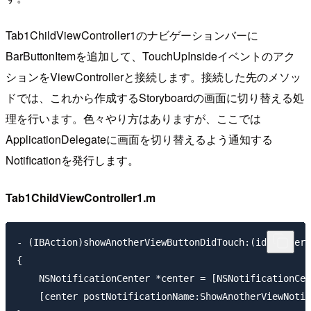
Tab1ChildViewController1のナビゲーションバーに
BarButtonItemを追加して、TouchUpInsideイベントのアク
ションをViewControllerと接続します。接続した先のメソッ
ドでは、これから作成するStoryboardの画面に切り替える処
理を行います。色々やり方はありますが、ここでは
ApplicationDelegateに画面を切り替えるよう通知する
Notificationを発行します。
Tab1ChildViewController1.m
- (IBAction)showAnotherViewButtonDidTouch:(id)sender

{

    NSNotificationCenter *center = [NSNotificationCen
    [center postNotificationName:ShowAnotherViewNotif