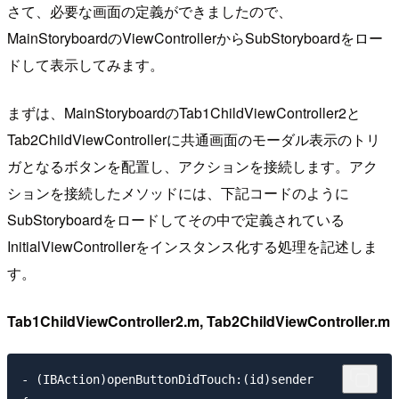
さて、必要な画面の定義ができましたので、
MainStoryboardのViewControllerからSubStoryboardをロー
ドして表示してみます。
まずは、MainStoryboardのTab1ChildViewController2と
Tab2ChildViewControllerに共通画面のモーダル表示のトリ
ガとなるボタンを配置し、アクションを接続します。アク
ションを接続したメソッドには、下記コードのように
SubStoryboardをロードしてその中で定義されている
InitialViewControllerをインスタンス化する処理を記述しま
す。
Tab1ChildViewController2.m, Tab2ChildViewController.m
- (IBAction)openButtonDidTouch:(id)sender
