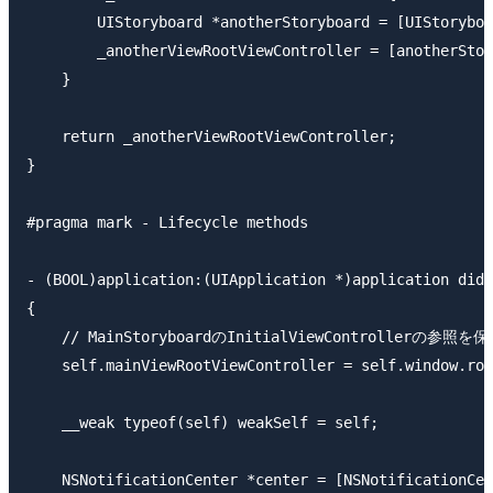
        UIStoryboard *anotherStoryboard = [UIStoryboa
        _anotherViewRootViewController = [anotherStor
    }

    return _anotherViewRootViewController;

}

#pragma mark - Lifecycle methods

- (BOOL)application:(UIApplication *)application didF
{

    // MainStoryboardのInitialViewControllerの参照を
    self.mainViewRootViewController = self.window.roo
    __weak typeof(self) weakSelf = self;

    NSNotificationCenter *center = [NSNotificationCen