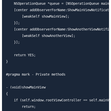
    NSOperationQueue *queue = [NSOperationQueue mainQ
    [center addObserverForName:ShowMainViewNotificati
        [weakSelf showMainView];

    }];

    [center addObserverForName:ShowAnotherViewNotific
        [weakSelf showAnotherView];

    }];

    return YES;

}

#pragma mark - Private methods

- (void)showMainView

{

    if (self.window.rootViewController == self.mainVi
        return;
