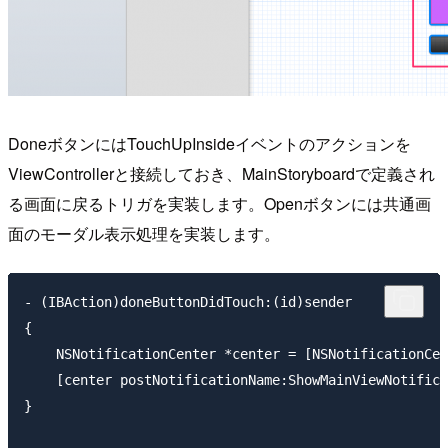
DoneボタンにはTouchUpInsideイベントのアクションを
ViewControllerと接続しておき、MainStoryboardで定義され
る画面に戻るトリガを実装します。Openボタンには共通画
面のモーダル表示処理を実装します。
- (IBAction)doneButtonDidTouch:(id)sender

{

    NSNotificationCenter *center = [NSNotificationCen
    [center postNotificationName:ShowMainViewNotifica
}
