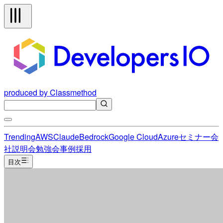
produced by Classmethod
Trending
AWS
Claude
Bedrock
Google Cloud
Azure
セミナー
会
社説明会
勉強会
事例
採用
目次