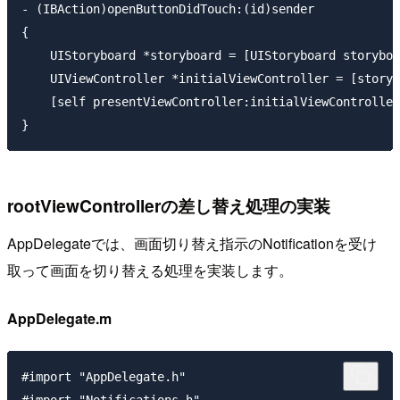
- (IBAction)openButtonDidTouch:(id)sender

{

    UIStoryboard *storyboard = [UIStoryboard storyboa
    UIViewController *initialViewController = [storyb
    [self presentViewController:initialViewController
rootViewControllerの差し替え処理の実装
AppDelegateでは、画面切り替え指示のNotificationを受け
取って画面を切り替える処理を実装します。
AppDelegate.m
#import "AppDelegate.h"

#import "Notifications.h"
