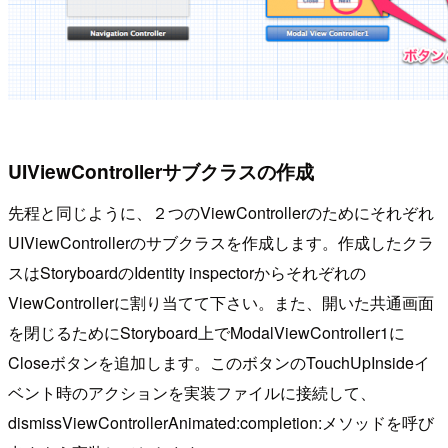
UIViewControllerサブクラスの作成
先程と同じように、２つのViewControllerのためにそれぞれ
UIViewControllerのサブクラスを作成します。作成したクラ
スはStoryboardのIdentity inspectorからそれぞれの
ViewControllerに割り当てて下さい。また、開いた共通画面
を閉じるためにStoryboard上でModalViewController1に
Closeボタンを追加します。このボタンのTouchUpInsideイ
ベント時のアクションを実装ファイルに接続して、
dismissViewControllerAnimated:completion:メソッドを呼び