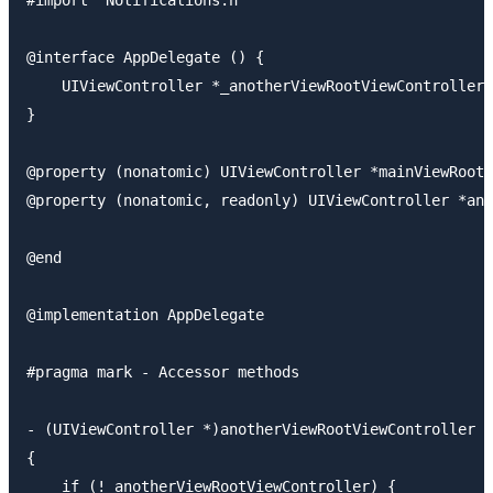
@interface AppDelegate () {

    UIViewController *_anotherViewRootViewController;

}

@property (nonatomic) UIViewController *mainViewRootV
@property (nonatomic, readonly) UIViewController *ano
@end

@implementation AppDelegate

#pragma mark - Accessor methods

- (UIViewController *)anotherViewRootViewController

{

    if (!_anotherViewRootViewController) {
